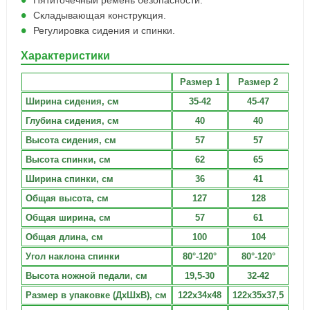
Пятиточечный ремень безопасности.
Складывающая конструкция.
Регулировка сидения и спинки.
Характеристики
Размер 1
Размер 2
Ширина сидения, см
35-42
45-47
Глубина сидения, см
40
40
Высота сидения, см
57
57
Высота спинки, см
62
65
Ширина спинки, см
36
41
Общая высота, см
127
128
Общая ширина, см
57
61
Общая длина, см
100
104
Угол наклона спинки
80°-120°
80°-120°
Высота ножной педали, см
19,5-30
32-42
Размер в упаковке (ДхШхВ), см
122х34х48
122х35х37,5