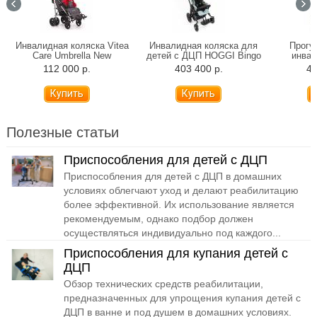
Инвалидная коляска Vitea
Инвалидная коляска для
Прогу
Care Umbrella New
детей с ДЦП HOGGI Bingo
инвал
Evolution прогулочная
Ottob
112 000 р.
403 400 р.
42
(произв
Полезные статьи
Приспособления для детей с ДЦП
Приспособления для детей с ДЦП в домашних
условиях облегчают уход и делают реабилитацию
более эффективной. Их использование является
рекомендуемым, однако подбор должен
осуществляться индивидуально под каждого...
Приспособления для купания детей с
ДЦП
Обзор технических средств реабилитации,
предназначенных для упрощения купания детей с
ДЦП в ванне и под душем в домашних условиях.