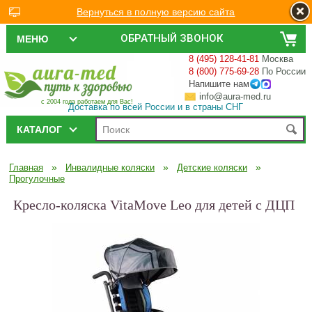
Вернуться в полную версию сайта
ОБРАТНЫЙ ЗВОНОК
МЕНЮ
8 (495) 128-41-81
Москва
8 (800) 775-69-28
По России
Напишите нам
info@aura-med.ru
с 2004 года работаем для Вас!
Доставка по всей России и в страны СНГ
КАТАЛОГ
»
»
»
Главная
Инвалидные коляски
Детские коляски
Прогулочные
Кресло-коляска VitaMove Leo для детей с ДЦП