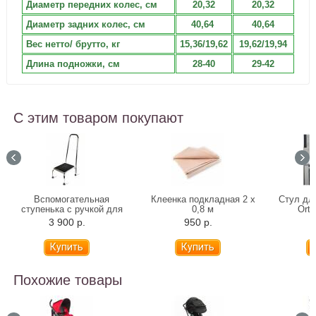
Диаметр передних колес, см
20,32
20,32
Диаметр задних колес, см
40,64
40,64
Вес нетто/ брутто, кг
15,36/19,62
19,62/19,94
Длина подножки, см
28-40
29-42
С этим товаром покупают
Вспомогательная
Клеенка подкладная 2 х
Стул дл
ступенька с ручкой для
0,8 м
Orto
ванны 10222H
3 900 р.
950 р.
7
Похожие товары