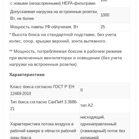
с новыми (незасоренными) НЕРА-фильтрами
Допускаемая нагрузка на встроенные розетки,
1000
Вт, не более
Мощность лампы УФ-облучения, Вт
25
* Высота бокса на стандартной подставке, без учета
колес, опор, крышки верхней, зонта вытяжного.
** Мощность, потребляемая боксом в рабочем режиме
при включенных вентиляторах и освещении (без учета
нагрузки на встроенные розетки).
Характеристики
Класс бокса согласно ГОСТ Р ЕН
II
12469-2010
Тип бокса согласно СанПиН 3.3686-
тип А2
21
нисходящий,
Характеристика потока воздуха в
однонаправленный
рабочей камере в области рабочей
(ламинарный) поток без
зоны бокса
излишней