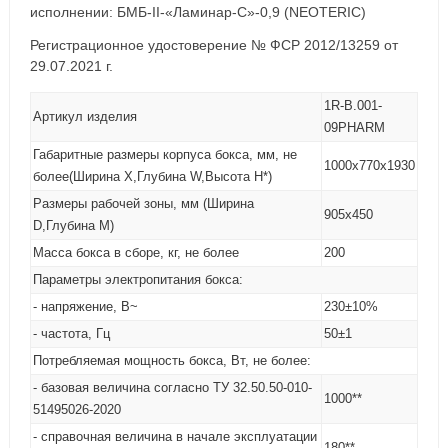
исполнении: БМБ-II-«Ламинар-С»-0,9 (NEOTERIC)
Регистрационное удостоверение № ФСР 2012/13259 от
29.07.2021 г.
1R-B.001-
Артикул изделия
09PHARM
Габаритные размеры корпуса бокса, мм, не
1000х770х1930
более(Ширина Х,Глубина W,Высота H*)
Размеры рабочей зоны, мм (Ширина
905х450
D,Глубина M)
Масса бокса в сборе, кг, не более
200
Параметры электропитания бокса:
- напряжение, В~
230±10%
- частота, Гц
50±1
Потребляемая мощность бокса, Вт, не более:
- базовая величина согласно ТУ 32.50.50-010-
1000**
51495026-2020
- справочная величина в начале эксплуатации
180**