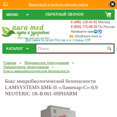
Вернуться в полную версию сайта
ОБРАТНЫЙ ЗВОНОК
МЕНЮ
8 (495) 128-41-81
Москва
8 (800) 775-69-28
По России
Напишите нам
info@aura-med.ru
с 2004 года работаем для Вас!
Доставка по всей России и в страны СНГ
КАТАЛОГ
»
»
Главная
Медицинское оборудование
»
Лабораторное оборудование
Боксы микробиологической безопасности
Бокс микробиологической безопасности
LAMSYSTEMS БМБ-II-«Ламинар-С»-0,9
NEOTERIC 1R-B.001-09PHARM