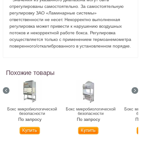
отрегулированы самостоятельно. За самостоятельную
регулировку ЗАО «Ламинарные системы»
ответственности не несет. Некорректно выполненная
регулировка может привести к нарушению воздушных
потоков и некорректной работе бокса. Регулировка
осуществляется только с применением термоанемометра
поверенного/откалиброванного в установленном порядке.
Похожие товары
Бокс микробиологической
Бокс микробиологической
Бокс ми
безопасности
безопасности
бе
LAMSYSTEMS БМБ-
LAMSYSTEMS БМБ-
LAMS
По запросу
По запросу
По
II-«Ламинар-С»-1,2
II-«Ламинар-С»-1,2 SAVVY
II-«
NEOTERIC 1R-B.001-12
CYTOS 1R-B.005-12
NEOTERI
Купить
Купить