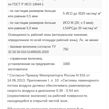
по ГОСТ Р ИСО 14644-1
- по частицам размером больше
5 ИСО до 3520 частиц/ м³
или равным 0,5 мкм
- по частицам размером больше
ИСО М (20; ≥ 5 мкм);
или равным 5,0 мкм
LSAPCдо 20 частиц/ м³
Освещенность рабочей зоны (интегральное значение,
определенное по всей площади рабочей зоны), Лк, не менее
- базовая величина согласно ТУ
750
32.50.50-010-51495026-2020
- справочная величина,
установленная на предприятии-
1000
изготовителе
* Согласно Приказу Минпромторга России N 916 от
14.06.2013, Приложение I, п. 10: «Системы ламинарного
потока воздуха должны обеспечивать равномерную
скорость воздуха в диапазоне 0,36 - 0,54 м/с
(нормативное значение) на рабочей поверхности,
находящейся в открытой чистой зоне.
**Значения из указанного диапазона могут быть