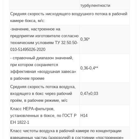
турбулентности
Средняя скорость нисходящего воздушного потока в рабочей
камере бокса, м/с:
-значение, настроенное на
предприятии изготовителе согласно
0,36*
техническим условиям ТУ 32.50.50-
010-51495026-2020
- справочный диапазон значений,
при котором сохраняется
0,36-0,4**
эффективная «воздушная завеса»
в рабочем проеме
Средняя скорость потока воздуха,
входящего в бокс через рабочий
0,47±0,03
проём, в рабочем режиме, м/с
Класс НЕРА-фильтров,
установленных в боксе, по ГОСТ Р
H14
ЕН 1822-1
Класс чистоты воздуха в рабочей камере по концентрации
взвешенных частиц (аэрозолей) в состоянии «построенное»