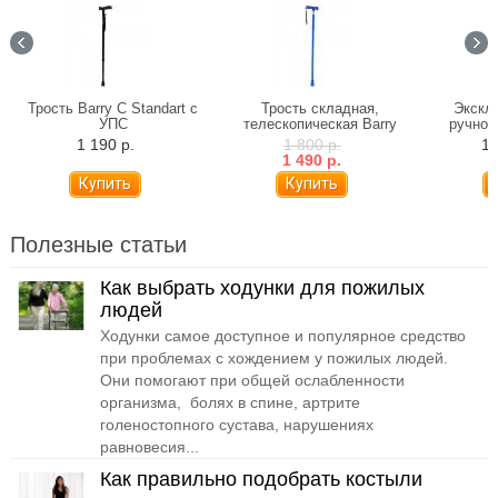
Трость Barry C Standart с
Трость складная,
Экскл
УПС
телескопическая Barry
ручной
10113
1 190 р.
1 800 р.
16
1 490 р.
Полезные статьи
Как выбрать ходунки для пожилых
людей
Ходунки самое доступное и популярное средство
при проблемах с хождением у пожилых людей.
Они помогают при общей ослабленности
организма, болях в спине, артрите
голеностопного сустава, нарушениях
равновесия...
Как правильно подобрать костыли