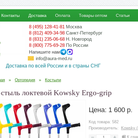
Контакты
Доставка
Оплата
Товары оптом
Статьи
8 (495) 128-41-81
Москва
8 (812) 409-34-98
Санкт-Петербург
8 (831) 235-06-68
Н. Новгород
8 (800) 775-69-28
По России
Напишите нам
!
info@aura-med.ru
Доставка по всей России и в страны СНГ
»
»
ная
Ортопедия
Костыли
стыль локтевой Kowsky Ergo-grip
Цена:
1 600 р.
Код товара:
582
Производитель:
Kowsky (
К сра