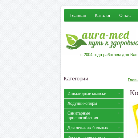
Главная
Каталог
О нас
с 2004 года работаем для Вас
Категории
Глав
Ко
Инвалидные коляски
Ходунки-опоры
Санитарные
приспособления
Для лежачих больных
Весы и анализаторы