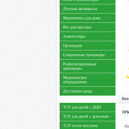
Детские автокресла
Медтехника для дома
Все для массажа
Алкотестеры
Ортопедия
Спортивные тренажеры
Реабилитационные
тренажеры
Медицинское
оборудование
Доступная среда
Акс
ТСР для детей с ДЦП
ОП
ТСР для детей с аутизмом
ТСР после инсульта
Ло