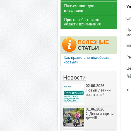
Подъемники для
Уд
инвалидов
Сп
Приспособления по
области применения
Пр
мо
ПОЛЕЗНЫЕ
Ма
СТАТЬИ
Ре
Как правильно подобрать
костыли
Це
М
Новости
02.06.2026
Новый летний
розыгрыш!
01.06.2026
С Днем защиты
детей!