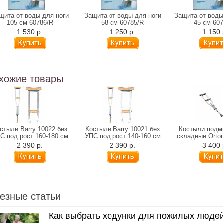
щита от воды для ноги
Защита от воды для ноги
Защита от воды
105 см 60786/R
58 см 60785/R
45 см 60
1 530 р.
1 250 р.
1 150 
хожие товары
стыли Barry 10022 без
Костыли Barry 10021 без
Костыли подм
С под рост 160-180 см
УПС под рост 140-160 см
складные Orto
(KS 50
2 390 р.
2 390 р.
3 400 
езные статьи
Как выбрать ходунки для пожилых люде