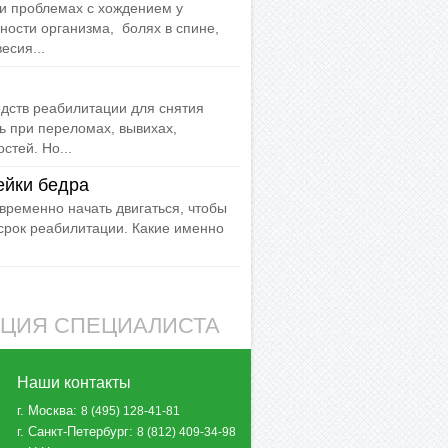
ри проблемах с хождением у
ости организма, болях в спине,
есия...
едств реабилитации для снятия
сь при переломах, вывихах,
стей. Но...
ейки бедра
временно начать двигаться, чтобы
срок реабилитации. Какие именно
АЦИЯ СПЕЦИАЛИСТА
Наши контакты
г. Москва
:
8 (495) 128-41-81
г. Санкт-Петербург
:
8 (812) 409-34-98