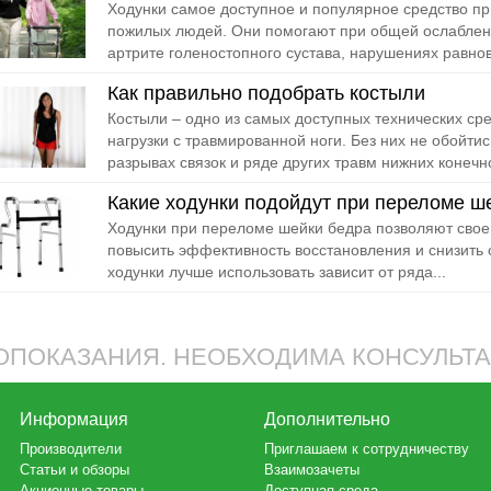
Ходунки самое доступное и популярное средство п
пожилых людей. Они помогают при общей ослабленн
артрите голеностопного сустава, нарушениях равнов
Как правильно подобрать костыли
Костыли – одно из самых доступных технических ср
нагрузки с травмированной ноги. Без них не обойти
разрывах связок и ряде других травм нижних конечно
Какие ходунки подойдут при переломе ш
Ходунки при переломе шейки бедра позволяют свое
повысить эффективность восстановления и снизить 
ходунки лучше использовать зависит от ряда...
ПОКАЗАНИЯ. НЕОБХОДИМА КОНСУЛЬТ
Информация
Дополнительно
Производители
Приглашаем к сотрудничеству
Статьи и обзоры
Взаимозачеты
Акционные товары
Доступная среда