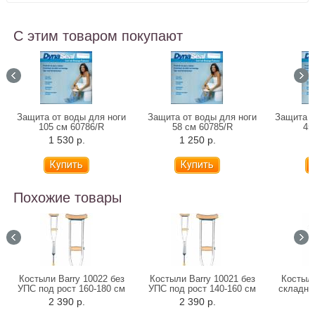
С этим товаром покупают
Защита от воды для ноги
Защита от воды для ноги
Защита о
105 см 60786/R
58 см 60785/R
45
1 530 р.
1 250 р.
1
Похожие товары
Костыли Barry 10022 без
Костыли Barry 10021 без
Костыл
УПС под рост 160-180 см
УПС под рост 140-160 см
складны
2 390 р.
2 390 р.
3