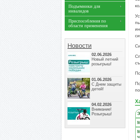
ко
Подъемники для
инвалидов
Ус
Приспособления по
пы
области применения
ин
си
Новости
Си
02.06.2026
Сп
Новый летний
съ
розыгрыш!
По
01.06.2026
По
С Днем защиты
детей!
по
Х
04.02.2026
Внимание!
Э
Розыгрыш!
М
М
ч