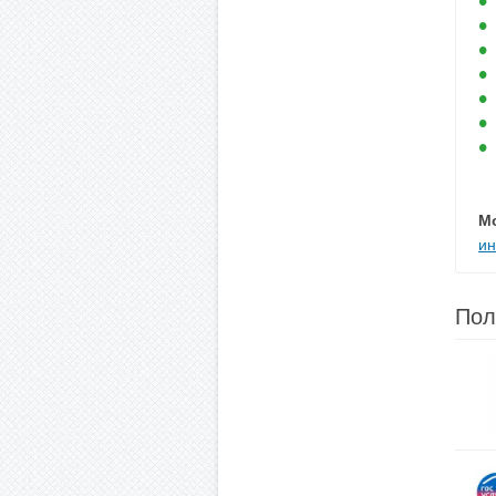
М
ин
Пол