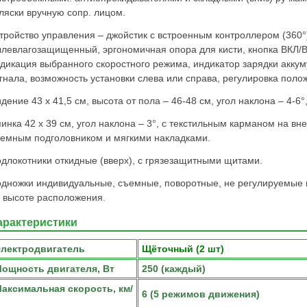
ляски вручную сопр. лицом.
тройство управления – джойстик с встроенным контроллером (360°)
левлагозащищенный, эргономичная опора для кисти, кнопка ВКЛ/
дикация выбранного скоростного режима, индикатор зарядки аккуму
гнала, возможность установки слева или справа, регулировка поло
дение 43 х 41,5 см, высота от пола – 46-48 см, угол наклона – 4-6°,
инка 42 х 39 см, угол наклона – 3°, с текстильным карманом на вн
емным подголовником и мягкими накладками.
длокотники откидные (вверх), с грязезащитными щитами.
дножки индивидуальные, съемные, поворотные, не регулируемые п
 высоте расположения.
арактеристики
лектродвигатель
Щёточный (2 шт)
ощность двигателя, Вт
250 (каждый)
аксимальная скорость, км/
6 (5 режимов движения)