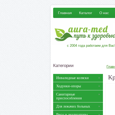
Главная
Каталог
О нас
с 2004 года работаем для Вас
Категории
Глав
Кр
Инвалидные коляски
Ходунки-опоры
Санитарные
приспособления
Для лежачих больных
Весы и анализаторы