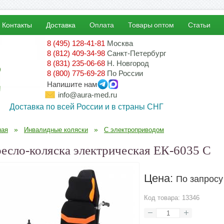
Контакты
Доставка
Оплата
Товары оптом
Статьи
8 (495) 128-41-81
Москва
8 (812) 409-34-98
Санкт-Петербург
8 (831) 235-06-68
Н. Новгород
8 (800) 775-69-28
По России
Напишите нам
!
info@aura-med.ru
Доставка по всей России и в страны СНГ
»
»
ная
Инвалидные коляски
С электроприводом
есло-коляска электрическая ЕК-6035 C
Цена:
По запросу
Код товара:
13346