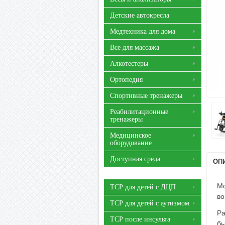
Детские автокресла
Медтехника для дома
Все для массажа
Алкотестеры
Ортопедия
Спортивные тренажеры
Реабилитационные
тренажеры
Медицинское
оборудование
Доступная среда
ОП
Мо
ТСР для детей с ДЦП
во
ТСР для детей с аутизмом
Ра
ТСР после инсульта
бы