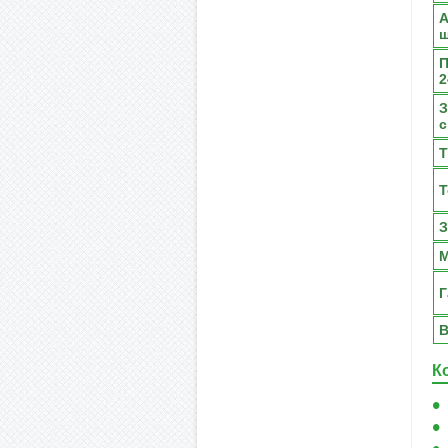
А
ш
П
2
З
с
Т
Т
З
М
Г
В
К