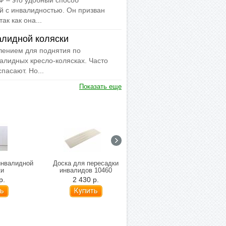
 – это удобный способ
й с инвалидностью. Он призван
ак как она...
алидной коляски
ением для поднятия по
алидных кресло-колясках. Часто
пасают. Но...
Показать еще
инвалидной
Доска для пересадки
Активный захват mediQ
ки
инвалидов 10460
12405/26
р.
2 430 р.
1 290 р.