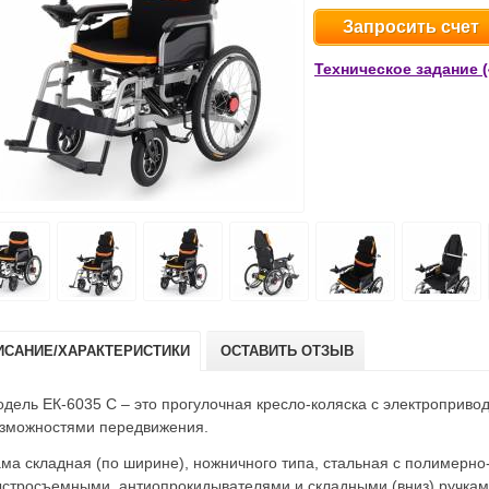
Запросить счет
Техническое задание (
ИСАНИЕ/ХАРАКТЕРИСТИКИ
ОСТАВИТЬ ОТЗЫВ
дель ЕК-6035 C – это прогулочная кресло-коляска с электроприв
зможностями передвижения.
ма складная (по ширине), ножничного типа, стальная с полимерн
стросъемными. антиопрокидывателями и складными (вниз) ручкам