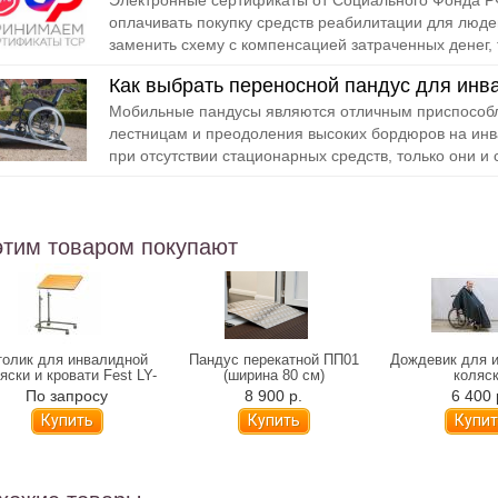
Электронные сертификаты от Социального Фонда РФ
оплачивать покупку средств реабилитации для люде
заменить схему с компенсацией затраченных денег, т
Как выбрать переносной пандус для инв
Мобильные пандусы являются отличным приспособл
лестницам и преодоления высоких бордюров на инв
при отсутствии стационарных средств, только они и с
этим товаром покупают
толик для инвалидной
Пандус перекатной ПП01
Дождевик для 
яски и кровати Fest LY-
(ширина 80 см)
коляс
600-119
По запросу
8 900 р.
6 400 