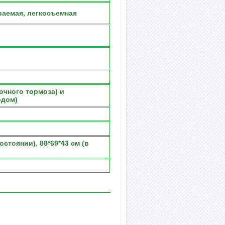
ваемая, легкосъемная
очного тормоза) и
одом)
остоянии), 88*69*43 см (в