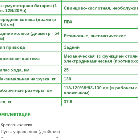
ккумуляторная батарея (1
Свинцово-кислотная, необслужи
т. 12В/20Ач)
ередние колеса (диаметр -
ПВХ
4.6 см)
адние колеса (диаметр - 54
Резиновые, пневматические
м)
ип привода
Задний
Механическая (с функцией стоян
ормозная система
электродинамическая (противох
апас хода, км
25
аксимальная нагрузка, кг
130
118-120*68*93-130 см (в рабочем с
абаритные размеры, см
сложенном)
ес, кг
37.9
омплектация
Кресло-коляска.
Пульт управления (джойстик).