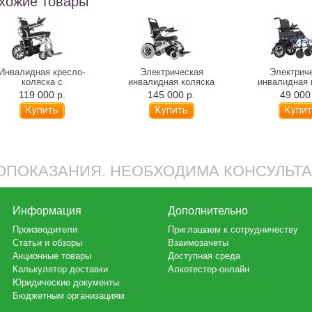
хожие товары
Инвалидная кресло-
Электрическая
Электрич
коляска с
инвалидная коляска
инвалидная 
ктроприводом Ortonica
Ortonica Pulse 640
Ortonica Pu
119 000 р.
145 000 р.
49 000
Pulse 620 (складная)
(складная)
(складн
ПОКАЗАНИЯ. НЕОБХОДИМА КОНСУЛЬТ
Информация
Дополнительно
Производители
Приглашаем к сотрудничеству
Статьи и обзоры
Взаимозачеты
Акционные товары
Доступная среда
Калькулятор доставки
Алкотестер-онлайн
Юридические документы
Бюджетным организациям