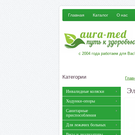
Главная
Каталог
О нас
с 2004 года работаем для Вас
Категории
Глав
Эл
Инвалидные коляски
Ходунки-опоры
Санитарные
приспособления
Для лежачих больных
Весы и анализаторы