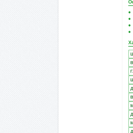
О
Х
Ш
В
Г
Ш
Д
В
М
Д
М
Д