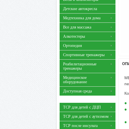
Детские автокресла
Медтехника для дома
Все для массажа
Алкотестеры
Ортопедия
Спортивные тренажеры
ОП
Реабилитационные
тренажеры
Медицинское
ME
оборудование
пе
Доступная среда
Ко
ТСР для детей с ДЦП
ТСР для детей с аутизмом
ТСР после инсульта