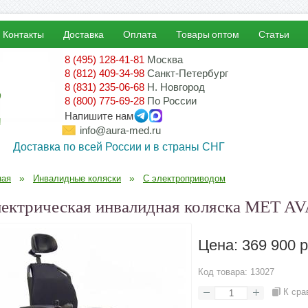
Контакты
Доставка
Оплата
Товары оптом
Статьи
8 (495) 128-41-81
Москва
8 (812) 409-34-98
Санкт-Петербург
8 (831) 235-06-68
Н. Новгород
8 (800) 775-69-28
По России
Напишите нам
!
info@aura-med.ru
Доставка по всей России и в страны СНГ
»
»
ная
Инвалидные коляски
С электроприводом
ектрическая инвалидная коляска MET A
Цена:
369 900 р
Код товара:
13027
К сра