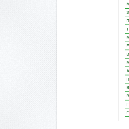
М
З
П
Т
М
Е
В
М
А
П
В
В
Г
Г