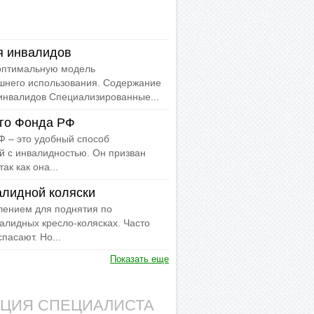
я инвалидов
 оптимальную модель
шнего использования. Содержание
инвалидов Специализированные...
го Фонда РФ
 – это удобный способ
й с инвалидностью. Он призван
ак как она...
алидной коляски
ением для поднятия по
алидных кресло-колясках. Часто
пасают. Но...
Показать еще
АЦИЯ СПЕЦИАЛИСТА