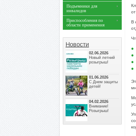
Кл
Подъемники для
инвалидов
от
Приспособления по
В 
области применения
от
Чт
Новости
02.06.2026
Новый летний
розыгрыш!
01.06.2026
Эт
С Днем защиты
детей!
мн
Мо
04.02.2026
ус
Внимание!
Розыгрыш!
Уп
со
ко