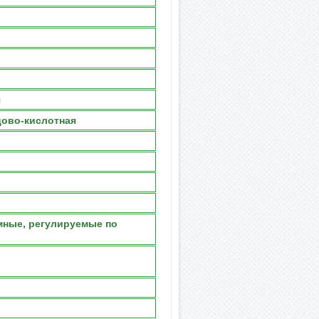
я
цово-кислотная
мные, регулируемые по