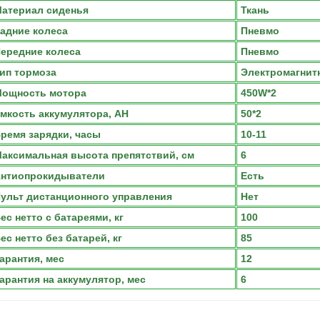
атериал сиденья
Ткань
адние колеса
Пневмо
ередние колеса
Пневмо
ип тормоза
Электромагнит
ощность мотора
450W*2
мкость аккумулятора, АН
50*2
ремя зарядки, часы
10-11
аксимальная высота препятствий, см
6
нтиопрокидыватели
Есть
ульт дистанционного управления
Нет
ес нетто с батареями, кг
100
ес нетто без батарей, кг
85
арантия, мес
12
арантия на аккумулятор, мес
6