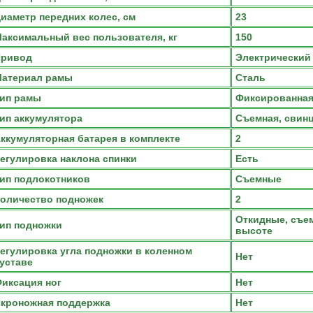
иаметр передних колес, см
23
аксимальный вес пользователя, кг
150
Привод
Электрический
атериал рамы
Сталь
ип рамы
Фиксированна
ип аккумулятора
Съемная, свин
ккумуляторная батарея в комплекте
2
егулировка наклона спинки
Есть
ип подлокотников
Съемные
оличество подножек
2
Откидные, съе
ип подножки
высоте
егулировка угла подножки в коленном
Нет
уставе
иксация ног
Нет
кроножная поддержка
Нет