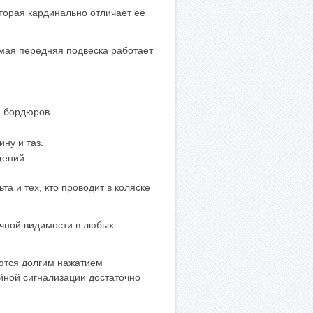
торая кардинально отличает её
имая передняя подвеска работает
и бордюров.
ну и таз.
щений.
а и тех, кто проводит в коляске
чной видимости в любых
ются долгим нажатием
ийной сигнализации достаточно