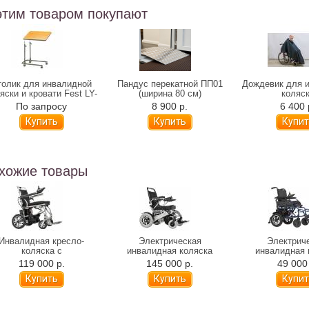
этим товаром покупают
толик для инвалидной
Пандус перекатной ПП01
Дождевик для 
яски и кровати Fest LY-
(ширина 80 см)
коляс
600-119
По запросу
8 900 р.
6 400 
хожие товары
Инвалидная кресло-
Электрическая
Электрич
коляска с
инвалидная коляска
инвалидная 
ктроприводом Ortonica
Ortonica Pulse 640
Ortonica Pu
119 000 р.
145 000 р.
49 000
Pulse 620 (складная)
(складная)
(складн