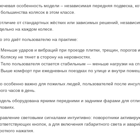
ючевая особенность модели – независимая передняя подвеска, ко
 большинства колясок в этом классе.
отличие от стандартных жёстких или зависимых решений, независ
дельно на каждом колесе.
о это даёт пользователю на практике:
Меньше ударов и вибраций при проезде плитки, трещин, порогов 
Коляску не тянет в сторону на неровностях.
Тело пользователя остается стабильным — меньше нагрузки на спи
Выше комфорт при ежедневных поездках по улице и внутри поме
о особенно важно для пожилых людей, пользователей после инсульт
ого часов в день.
дель оборудована яркими передними и задними фарами для отли
ловиях.
равление световыми сигналами интуитивно: поворотники активиру
ответствующих кнопок, а для включения габаритного света и авар
роткого нажатия.