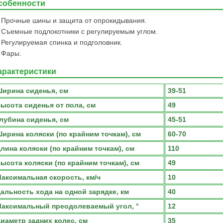
собенности
Прочные шины и защита от опрокидывания.
Съемные подлокотники с регулируемым углом.
Регулируемая спинка и подголовник.
Фары.
арактеристики
ирина сиденья, см
39-51
ысота сиденья от пола, см
49
лубина сиденья, см
45-51
ирина коляски (по крайним точкам), см
60-70
лина коляски (по крайним точкам), см
110
ысота коляски (по крайним точкам), см
49
аксимальная скорость, км/ч
10
альность хода на одной зарядке, км
40
аксимальный преодолеваемый угол, °
12
иаметр задних колес, см
35