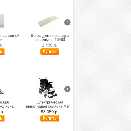
инвалидной
Доска для пересадки
Активный захват mediQ
ки
инвалидов 10460
12405/26
р.
2 430 р.
1 290 р.
еская
Электрическая
Малогабаритное кресло-
коляска
инвалидная коляска Мега-
коляска с
lse 110
Оптим FS110A
электроприводом MET
 р.
58 050 р.
129 900 р.
ая)
Compact 35 (складная)