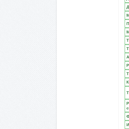
Д
М
М
Т
Т
А
Р
Т
К
Т
Р
с
Ф
И