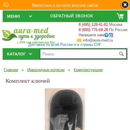
Вернуться в полную версию сайта
ОБРАТНЫЙ ЗВОНОК
МЕНЮ
8 (495) 128-41-81
Москва
8 (800) 775-69-28
По России
Напишите нам
info@aura-med.ru
с 2004 года работаем для Вас!
Доставка по всей России и в страны СНГ
КАТАЛОГ
»
»
Главная
Инвалидные коляски
Комплектующие
Комплект ключей