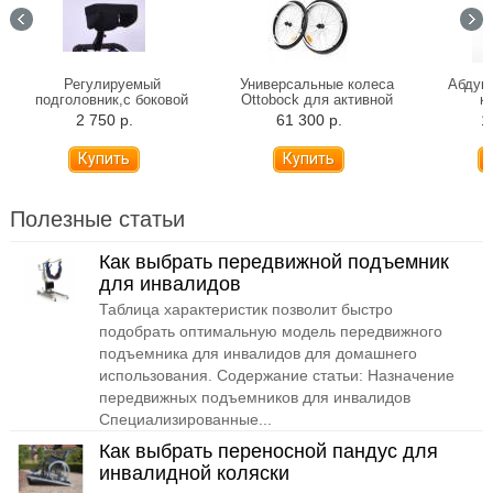
Регулируемый
Универсальные колеса
Абдукт
подголовник,с боковой
Ottobock для активной
к
поддержкой и функцией
инвалидной коляски (пара)
2 750 р.
61 300 р.
1
фиксации головы
Полезные статьи
Как выбрать передвижной подъемник
для инвалидов
Таблица характеристик позволит быстро
подобрать оптимальную модель передвижного
подъемника для инвалидов для домашнего
использования. Содержание статьи: Назначение
передвижных подъемников для инвалидов
Специализированные...
Как выбрать переносной пандус для
инвалидной коляски