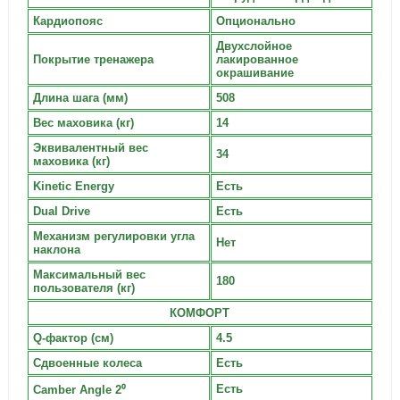
Кардиопояс
Опционально
Двухслойное
Покрытие тренажера
лакированное
окрашивание
Длина шага (мм)
508
Вес маховика (кг)
14
Эквивалентный вес
34
маховика (кг)
Kinetic Energy
Есть
Dual Drive
Есть
Механизм регулировки угла
Нет
наклона
Максимальный вес
180
пользователя (кг)
КОМФОРТ
Q-фактор (см)
4.5
Сдвоенные колеса
Есть
Есть
Camber Angle 2⁰