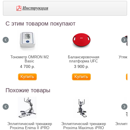
Инструкция
С этим товаром покупают
Тонометр OMRON M2
Балансировочная
Утяже
Basic
платформа UFC
4 700 р.
3 900 р.
1
Похожие товары
Эллиптический тренажер
Эллиптический тренажер
Эллипти
Proxima Enima II iPRO
Proxima Maximus iPRO
T