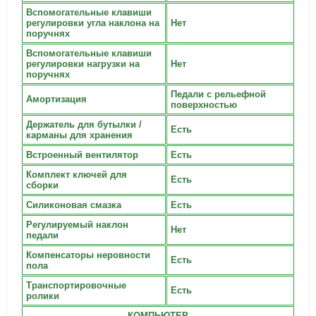
Вспомогательные клавиши
регулировки угла наклона на
Нет
поручнях
Вспомогательные клавиши
регулировки нагрузки на
Нет
поручнях
Педали с рельефной
Амортизация
поверхностью
Держатель для бутылки /
Есть
карманы для хранения
Встроенный вентилятор
Есть
Комплект ключей для
Есть
сборки
Силиконовая смазка
Есть
Регулируемый наклон
Нет
педали
Компенсаторы неровности
Есть
пола
Транспортировочные
Есть
ролики
КОМПЬЮТЕР