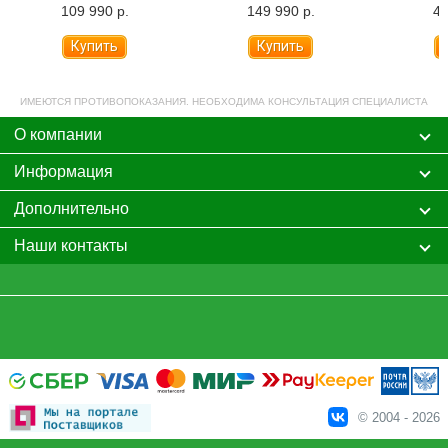
(складной)
109 990 р.
149 990 р.
45
ИМЕЮТСЯ ПРОТИВОПОКАЗАНИЯ. НЕОБХОДИМА КОНСУЛЬТАЦИЯ СПЕЦИАЛИСТА
О компании
Информация
Дополнительно
Наши контакты
© 2004 - 2026