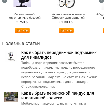
Регулируемый
Универсальные колеса
Абдукт
подголовник,с боковой
Ottobock для активной
к
поддержкой и функцией
инвалидной коляски (пара)
2 750 р.
61 300 р.
1
фиксации головы
Полезные статьи
Как выбрать передвижной подъемник
для инвалидов
Таблица характеристик позволит быстро
подобрать оптимальную модель передвижного
подъемника для инвалидов для домашнего
использования. Содержание статьи: Назначение
передвижных подъемников для инвалидов
Специализированные...
Как выбрать переносной пандус для
инвалидной коляски
Мобильные пандусы являются отличным