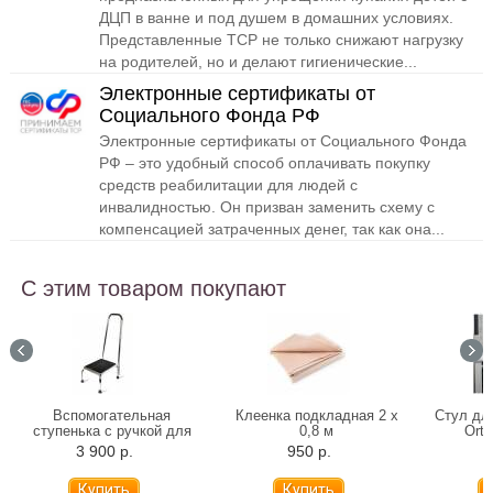
ДЦП в ванне и под душем в домашних условиях.
Представленные ТСР не только снижают нагрузку
на родителей, но и делают гигиенические...
Электронные сертификаты от
Социального Фонда РФ
Электронные сертификаты от Социального Фонда
РФ – это удобный способ оплачивать покупку
средств реабилитации для людей с
инвалидностью. Он призван заменить схему с
компенсацией затраченных денег, так как она...
С этим товаром покупают
Вспомогательная
Клеенка подкладная 2 х
Стул дл
ступенька с ручкой для
0,8 м
Orto
ванны 10222H
3 900 р.
950 р.
7