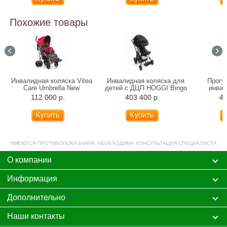
Похожие товары
Инвалидная коляска Vitea
Инвалидная коляска для
Прогу
Care Umbrella New
детей с ДЦП HOGGI Bingo
инвал
Evolution прогулочная
Ottob
112 000 р.
403 400 р.
42
(произв
ИМЕЮТСЯ ПРОТИВОПОКАЗАНИЯ. НЕОБХОДИМА КОНСУЛЬТАЦИЯ СПЕЦИАЛИСТА
О компании
Информация
Дополнительно
Наши контакты