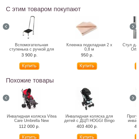
С этим товаром покупают
Вспомогательная
Клеенка подкладная 2 х
Стул дл
ступенька с ручкой для
0,8 м
Orto
ванны 10222H
3 900 р.
950 р.
7
Похожие товары
Инвалидная коляска Vitea
Инвалидная коляска для
Прогу
Care Umbrella New
детей с ДЦП HOGGI Bingo
инвал
Evolution прогулочная
Ottob
112 000 р.
403 400 р.
42
(произв