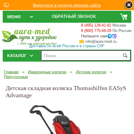
Вернуться в полную версию сайта
ОБРАТНЫЙ ЗВОНОК
МЕНЮ
8 (495) 128-41-81
Москва
8 (800) 775-69-28
По России
Напишите нам
info@aura-med.ru
с 2004 года работаем для Вас!
Доставка по всей России и в страны СНГ
КАТАЛОГ
»
»
»
Главная
Инвалидные коляски
Детские коляски
Прогулочные
Детская складная коляска Thomashilfen EASyS
Advantage