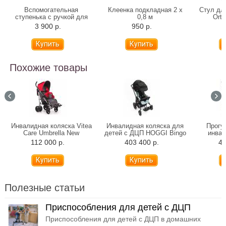
Вспомогательная
Клеенка подкладная 2 х
Стул дл
ступенька с ручкой для
0,8 м
Orto
ванны 10222H
3 900 р.
950 р.
7
Похожие товары
Инвалидная коляска Vitea
Инвалидная коляска для
Прогу
Care Umbrella New
детей с ДЦП HOGGI Bingo
инвал
Evolution прогулочная
Ottob
112 000 р.
403 400 р.
42
(произв
Полезные статьи
Приспособления для детей с ДЦП
Приспособления для детей с ДЦП в домашних