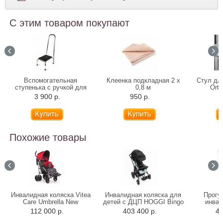
С этим товаром покупают
Вспомогательная
Клеенка подкладная 2 х
Стул дл
ступенька с ручкой для
0,8 м
Orto
ванны 10222H
3 900 р.
950 р.
7
Похожие товары
Инвалидная коляска Vitea
Инвалидная коляска для
Прогу
Care Umbrella New
детей с ДЦП HOGGI Bingo
инвал
Evolution прогулочная
Ottob
112 000 р.
403 400 р.
42
(произв