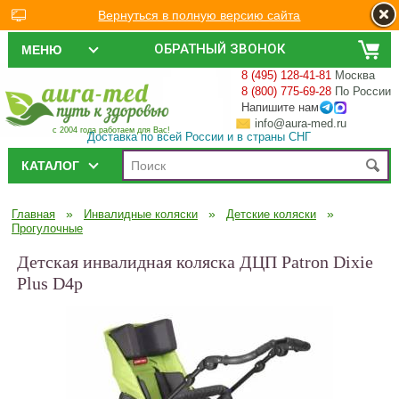
Вернуться в полную версию сайта
ОБРАТНЫЙ ЗВОНОК
МЕНЮ
8 (495) 128-41-81
Москва
8 (800) 775-69-28
По России
Напишите нам
info@aura-med.ru
с 2004 года работаем для Вас!
Доставка по всей России и в страны СНГ
КАТАЛОГ
»
»
»
Главная
Инвалидные коляски
Детские коляски
Прогулочные
Детская инвалидная коляска ДЦП Patron Dixie
Plus D4p