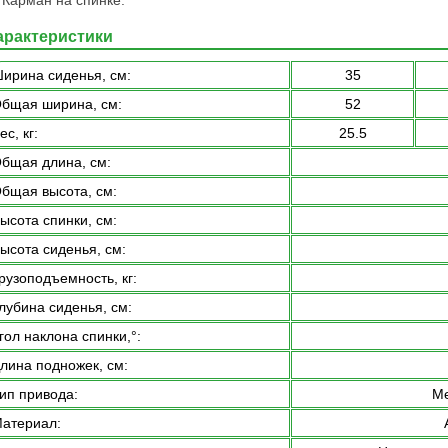
Карман на спинке.
арактеристики
ирина сиденья, см:
35
бщая ширина, см:
52
ес, кг:
25.5
бщая длина, см:
бщая высота, см:
ысота спинки, см:
ысота сиденья, см:
рузоподъемность, кг:
лубина сиденья, см:
гол наклона спинки,°:
лина подножек, см:
ип привода:
Ме
атериал: