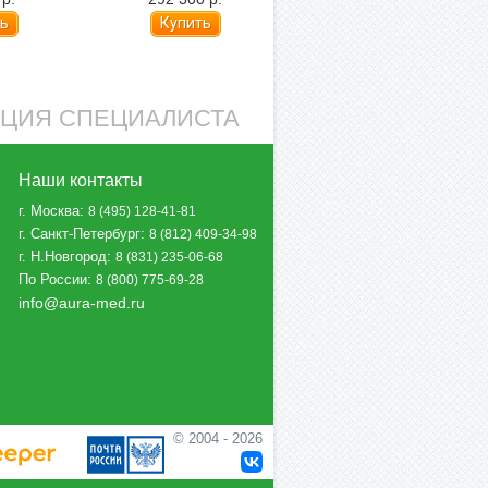
ом)
расширенной
комплектации (подъемник
сиденья)
АЦИЯ СПЕЦИАЛИСТА
Наши контакты
г. Москва
:
8 (495) 128-41-81
г. Санкт-Петербург
:
8 (812) 409-34-98
г. Н.Новгород
:
8 (831) 235-06-68
По России
:
8 (800) 775-69-28
info@aura-med.ru
© 2004 - 2026