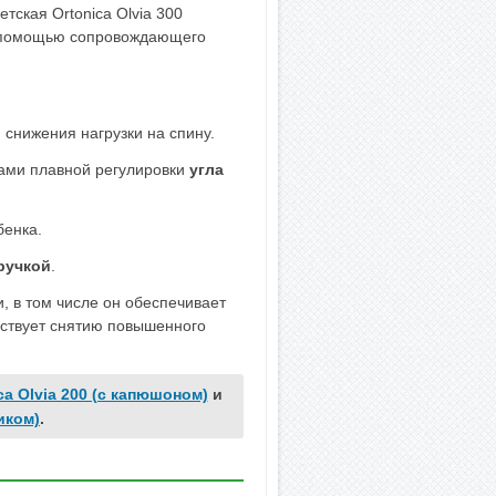
ская Ortonica Olvia 300
с помощью сопровождающего
 снижения нагрузки на спину.
ами плавной регулировки
угла
бенка.
ручкой
.
, в том числе он обеспечивает
бствует снятию повышенного
ca Olvia 200 (с капюшоном)
и
иком)
.