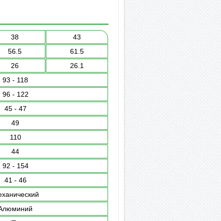
38
43
56.5
61.5
26
26.1
93 - 118
96 - 122
45 - 47
49
110
44
92 - 154
41 - 46
ханический
Алюминий