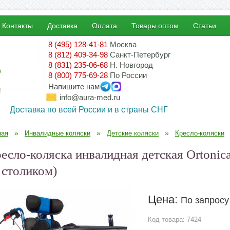
Контакты
Доставка
Оплата
Товары оптом
Статьи
8 (495) 128-41-81
Москва
8 (812) 409-34-98
Санкт-Петербург
8 (831) 235-06-68
Н. Новгород
8 (800) 775-69-28
По России
Напишите нам
!
info@aura-med.ru
Доставка по всей России и в страны СНГ
»
»
»
ная
Инвалидные коляски
Детские коляски
Кресло-коляски
есло-коляска инвалидная детская Ortonica
 столиком)
Цена:
По запросу
Код товара:
7424