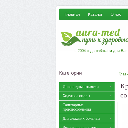
Главная
Каталог
О нас
с 2004 года работаем для Вас
Категории
Глав
Кр
Инвалидные коляски
со
Ходунки-опоры
Санитарные
приспособления
Для лежачих больных
Весы и анализаторы