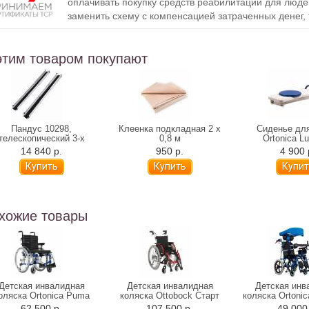
оплачивать покупку средств реабилитации для люде
заменить схему с компенсацией затраченных денег, т
этим товаром покупают
Пандус 10298,
Клеенка подкладная 2 х
Сиденье дл
телескопический 3-х
0,8 м
Ortonica Lu
секционный, 150 см
поворотное (ан
14 840 р.
950 р.
4 900 
100)
хожие товары
Детская инвалидная
Детская инвалидная
Детская инв
оляска Ortonica Puma
коляска Ottobock Старт
коляска Ortonic
(Tiger, Leo)
Юниор (от 13,5 кг)
(Olvia 20 с к
62 500 р.
107 500 р.
49 000