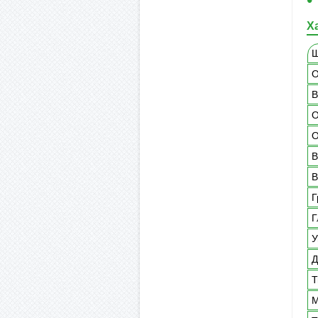
Х
Ш
О
В
О
О
В
В
Г
Г
У
Д
Т
М