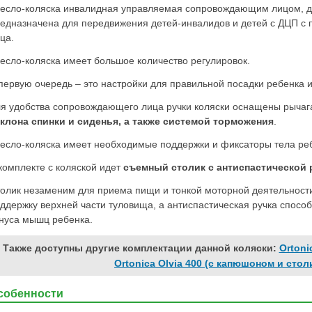
есло-коляска инвалидная управляемая сопровождающим лицом, дет
едназначена для передвижения детей-инвалидов и детей с ДЦП 
ца.
есло-коляска имеет большое количество регулировок.
первую очередь – это настройки для правильной посадки ребенка и
я удобства сопровождающего лица ручки коляски оснащены рычаг
клона спинки и сиденья, а также системой торможения
.
есло-коляска имеет необходимые поддержки и фиксаторы тела ре
комплекте с коляской идет
съемный столик с антиспастической 
олик незаменим для приема пищи и тонкой моторной деятельности
ддержку верхней части туловища, а антиспастическая ручка спосо
нуса мышц ребенка.
Также доступны другие комплектации данной коляски:
Ortoni
Ortonica Olvia 400 (с капюшоном и стол
собенности