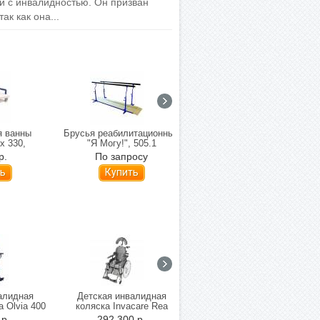
й с инвалидностью. Он призван
ак как она...
я ванны
Брусья реабилитационные
Кресло-стул с санитарным
x 330,
"Я Могу!", 505.1
оснащением Firefly
алог Lux-
GottaGo
р.
По запросу
168 563 р.
алидная
Детская инвалидная
Электрическая
a Olvia 400
коляска Invacare Rea
инвалидная коляска
апюшоном и
Azalea Minor
Invacare Kite в
 р.
292 300 р.
490 000 р.