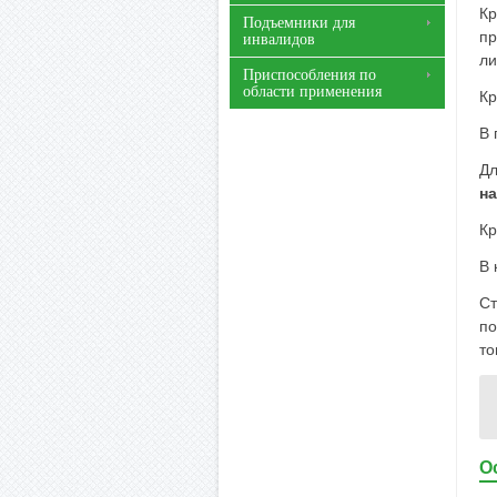
Кр
Подъемники для
пр
инвалидов
ли
Приспособления по
области применения
Кр
В 
Дл
на
Кр
В 
Ст
по
то
О