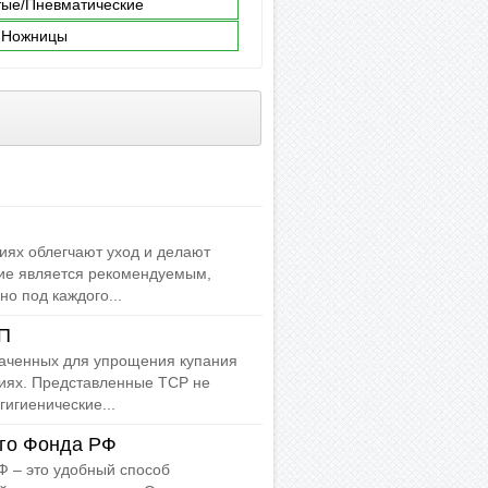
ые/Пневматические
Ножницы
иях облегчают уход и делают
ие является рекомендуемым,
о под каждого...
ЦП
наченных для упрощения купания
виях. Представленные ТСР не
гигиенические...
го Фонда РФ
 – это удобный способ