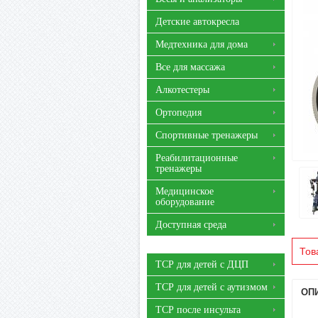
Детские автокресла
Медтехника для дома
Все для массажа
Алкотестеры
Ортопедия
Спортивные тренажеры
Реабилитационные
тренажеры
Медицинское
оборудование
Доступная среда
Тов
ТСР для детей с ДЦП
ТСР для детей с аутизмом
ОП
ТСР после инсульта