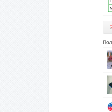
Т
М
Пол