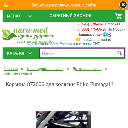
Вернуться в полную версию сайта
ОБРАТНЫЙ ЗВОНОК
МЕНЮ
8 (495) 128-41-81
Москва
8 (800) 775-69-28
По России
Напишите нам
info@aura-med.ru
с 2004 года работаем для Вас!
Доставка по всей России и в страны СНГ
КАТАЛОГ
»
»
»
Главная
Инвалидные коляски
Детские коляски
Комплектующие
Корзина 872006 для коляски Pliko Fumagalli