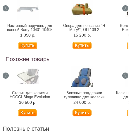
Настенный поручень для
Опора для ползания "Я
Велос
ванной Barry 10401-10405
Могу!", ОП-109.2
Вело
(31-81 см)
подр
1 050 р.
15 200 р.
8
Похожие товары
Столик для коляски
Боковые поддержки
Капюшон
HOGGI Bingo Evolution
туловища для коляски
для 
HOGGI Bingo Evolution
30 500 р.
24 000 р.
3
Полезные статьи