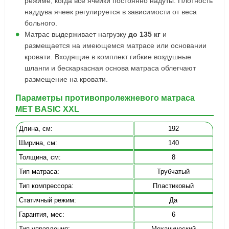
режиме, когда все ячейки постоянно надуты. Плотность
наддува ячеек регулируется в зависимости от веса
больного.
Матрас выдерживает нагрузку
до 135 кг
и
размещается на имеющемся матрасе или основании
кровати. Входящие в комплект гибкие воздушные
шланги и бескаркасная основа матраса облегчают
размещение на кровати.
Параметры противопролежневого матраса
MET BASIC XXL
Длина, cм:
192
Ширина, см:
140
Толщина, см:
8
Тип матраса:
Трубчатый
Тип компрессора:
Пластиковый
Статичный режим:
Да
Гарантия, мес:
6
Тип управления:
Механический