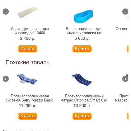
Доска для пересадки
Ванна надувная для
Опора по
инвалидов 10460
мытья человека на
кровати TS-01 (CA204MV)
2 430 р.
5 650 р.
4
Похожие товары
Противопролежневая
Противопролежневый
Проти
система Barry Mezzo Basic
матрас Ortonica Smart Cell
матрас O
T01
11 260 р.
13 900 р.
1