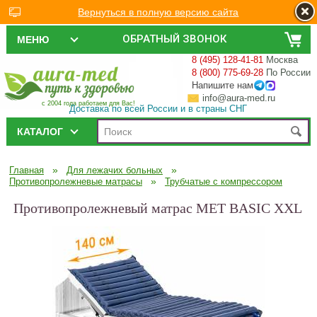
Вернуться в полную версию сайта
ОБРАТНЫЙ ЗВОНОК
МЕНЮ
8 (495) 128-41-81
Москва
8 (800) 775-69-28
По России
Напишите нам
info@aura-med.ru
с 2004 года работаем для Вас!
Доставка по всей России и в страны СНГ
КАТАЛОГ
»
»
Главная
Для лежачих больных
»
Противопролежневые матрасы
Трубчатые с компрессором
Противопролежневый матрас MET BASIC XXL