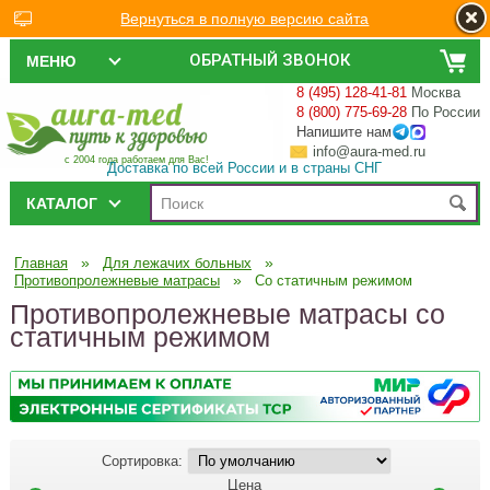
Вернуться в полную версию сайта
ОБРАТНЫЙ ЗВОНОК
МЕНЮ
8 (495) 128-41-81
Москва
8 (800) 775-69-28
По России
Напишите нам
info@aura-med.ru
с 2004 года работаем для Вас!
Доставка по всей России и в страны СНГ
КАТАЛОГ
»
»
Главная
Для лежачих больных
»
Противопролежневые матрасы
Со статичным режимом
Противопролежневые матрасы со
статичным режимом
Сортировка:
Цена