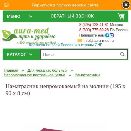
Вернуться в полную версию сайта
ОБРАТНЫЙ ЗВОНОК
МЕНЮ
8 (495) 128-41-81
Москва
8 (800) 775-69-28
По России
Напишите нам
info@aura-med.ru
с 2004 года работаем для Вас!
Доставка по всей России и в страны СНГ
КАТАЛОГ
»
»
Главная
Для лежачих больных
»
Непромокаемое постельное белье
Наматрасники
Наматрасник непромокаемый на молнии (195 x
90 x 8 см)