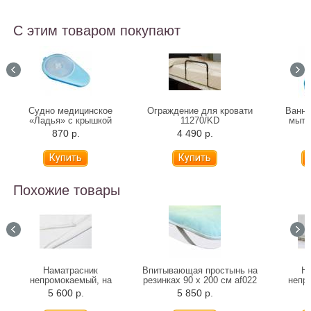
С этим товаром покупают
Судно медицинское
Ограждение для кровати
Ванна
«Ладья» с крышкой
11270/KD
мыть
кровати
870 р.
4 490 р.
5
Похожие товары
Наматрасник
Впитывающая простынь на
Н
непромокаемый, на
резинках 90 х 200 см af022
непр
молнии ткань
ре
5 600 р.
5 850 р.
2
Dahlia/Bielastic
Dah
(клеенчатая верхняя
(клее