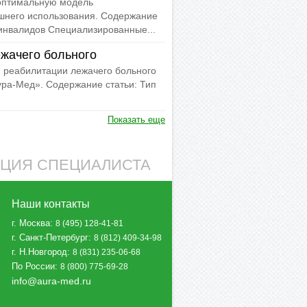
 оптимальную модель
шнего использования. Содержание
инвалидов Специализированные...
ежачего больного
и реабилитации лежачего больного
ура-Мед». Содержание статьи: Тип
Показать еще
АЦИЯ СПЕЦИАЛИСТА
Наши контакты
г. Москва
:
8 (495) 128-41-81
г. Санкт-Петербург
:
8 (812) 409-34-98
г. Н.Новгород
:
8 (831) 235-06-68
По России
:
8 (800) 775-69-28
info@aura-med.ru