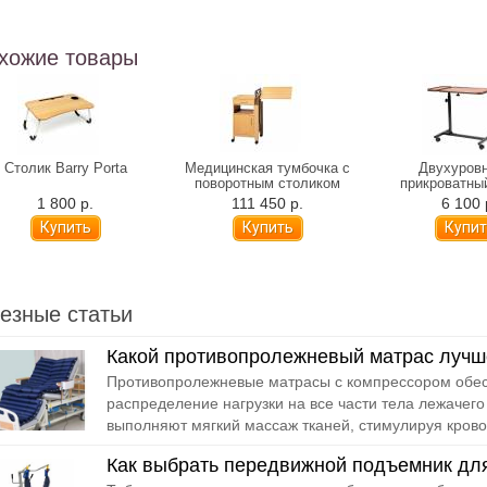
хожие товары
Столик Barry Porta
Медицинская тумбочка с
Двухуров
поворотным столиком
прикроватны
Burmeier Cherusker
Ortonica С
1 800 р.
111 450 р.
6 100 
езные статьи
Какой противопролежневый матрас лучш
Противопролежневые матрасы с компрессором обе
распределение нагрузки на все части тела лежачего
выполняют мягкий массаж тканей, стимулируя крово
Как выбрать передвижной подъемник дл