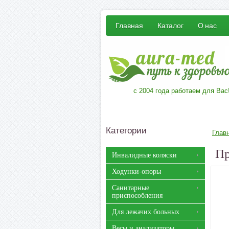
Главная
Каталог
О нас
с 2004 года работаем для Вас
Категории
Глав
Пр
Инвалидные коляски
Ходунки-опоры
Санитарные
приспособления
Для лежачих больных
Весы и анализаторы