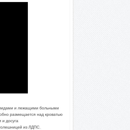
алидами и лежащими больными
добно размещается над кроватью
 и досуга
столешницей из ЛДПС.