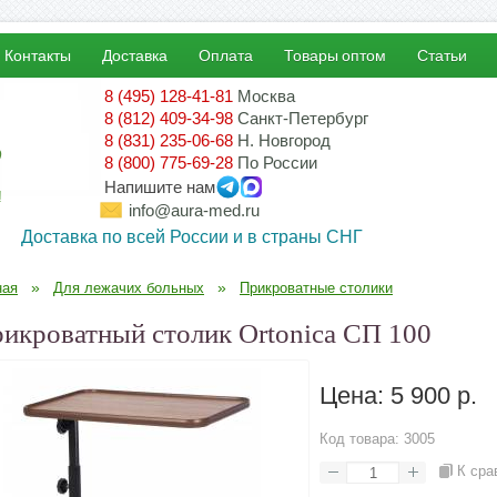
Контакты
Доставка
Оплата
Товары оптом
Статьи
8 (495) 128-41-81
Москва
8 (812) 409-34-98
Санкт-Петербург
8 (831) 235-06-68
Н. Новгород
8 (800) 775-69-28
По России
Напишите нам
!
info@aura-med.ru
Доставка по всей России и в страны СНГ
»
»
ная
Для лежачих больных
Прикроватные столики
икроватный столик Ortonica СП 100
Цена:
5 900 р.
Код товара:
3005
К сра