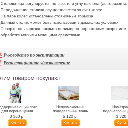
Столешница регулируется по высоте и углу наклона (до горизонта
Передвижение столика осуществляется за счет колес
На паре колес установлены стояночные тормоза
Данный столик может быть использован в домашних условиях
Поверхность каркаса покрыта полимерно-порошковым покрытием, 
обработке мягкими моющими средствами
Руководство по эксплуатации
Регистрационное удостоверение
этим товаром покупают
оддерживающий пояс
Непромокаемый
Наматра
для перемещения
пододеяльник ткань
водонепрониц
больного
Dahlia/Bielastic
молнии ткан
3 360 р.
5 120 р.
3 320 
(клеенчатая верхняя
(впитывающая
часть) NPB018R
часть