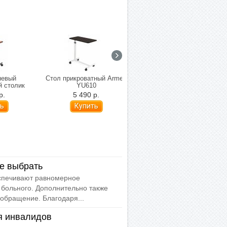
невый
Стол прикроватный Armed
Стол прикроватный Armed
й столик
YU610
YU611
П 1250
р.
5 490 р.
5 990 р.
е выбрать
спечивают равномерное
 больного. Дополнительно также
обращение. Благодаря...
я инвалидов