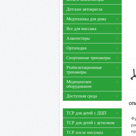
Детские автокресла
Медтехника для дома
Все для массажа
Алкотестеры
Ортопедия
Спортивные тренажеры
Реабилитационные
тренажеры
Медицинское
оборудование
Доступная среда
ОП
ТСР для детей с ДЦП
Фу
ТСР для детей с аутизмом
ра
пр
ТСР после инсульта