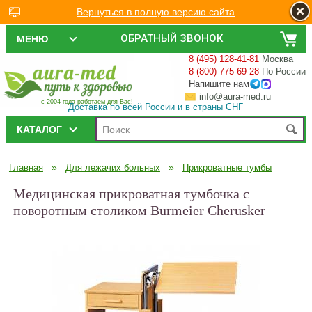
Вернуться в полную версию сайта
ОБРАТНЫЙ ЗВОНОК
МЕНЮ
8 (495) 128-41-81
Москва
8 (800) 775-69-28
По России
Напишите нам
info@aura-med.ru
с 2004 года работаем для Вас!
Доставка по всей России и в страны СНГ
КАТАЛОГ
»
»
Главная
Для лежачих больных
Прикроватные тумбы
Медицинская прикроватная тумбочка с
поворотным столиком Burmeier Cherusker