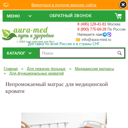
Вернуться в полную версию сайта
ОБРАТНЫЙ ЗВОНОК
МЕНЮ
8 (495) 128-41-81
Москва
8 (800) 775-69-28
По России
Напишите нам
info@aura-med.ru
с 2004 года работаем для Вас!
Доставка по всей России и в страны СНГ
КАТАЛОГ
»
»
Главная
Для лежачих больных
Медицинские матрасы
»
Для функциональных кроватей
Непромокаемый матрас для медицинской
кровати