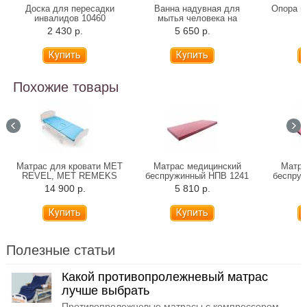
Доска для пересадки
Ванна надувная для
Опора по
инвалидов 10460
мытья человека на
кровати TS-01 (CA204MV)
2 430 р.
5 650 р.
4
Похожие товары
Матрас для кровати МЕТ
Матрас медицинский
Матра
REVEL, МЕТ REMEKS
беспружинный НПВ 1241
беспру
14 900 р.
5 810 р.
7
Полезные статьи
Какой противопролежневый матрас
лучше выбрать
Противопролежневые матрасы с компрессором