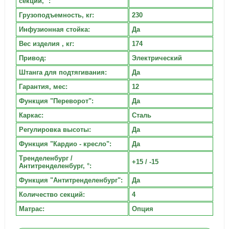
секции, °:
Грузоподъемность, кг:
230
Инфузионная стойка:
Да
Вес изделия , кг:
174
Привод:
Электрический
Штанга для подтягивания:
Да
Гарантия, мес:
12
Функция "Переворот":
Да
Каркас:
Сталь
Регулировка высоты:
Да
Функция "Кардио - кресло":
Да
Тренделенбург /
+15 / -15
Антитренделенбург, °:
Функция "Антитренделенбург":
Да
Количество секций:
4
Матрас:
Опция