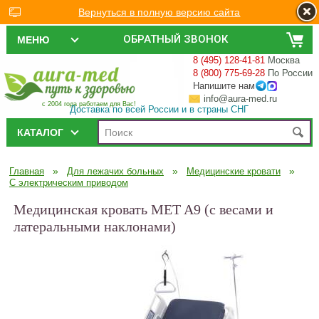
Вернуться в полную версию сайта
ОБРАТНЫЙ ЗВОНОК
МЕНЮ
8 (495) 128-41-81
Москва
8 (800) 775-69-28
По России
Напишите нам
info@aura-med.ru
с 2004 года работаем для Вас!
Доставка по всей России и в страны СНГ
КАТАЛОГ
»
»
»
Главная
Для лежачих больных
Медицинские кровати
С электрическим приводом
Медицинская кровать MET A9 (с весами и
латеральными наклонами)