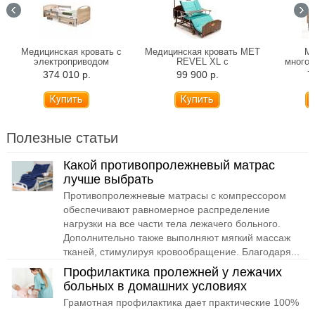
Медицинская кровать с
Медицинская кровать MET
Ме
электроприводом
REVEL XL с
много
Stiegelmeyer Libra Podego
электроприводом,
крова
374 010 р.
99 900 р.
7
деревянные панели
переворотом и туалетом
эле
(120 см)
Полезные статьи
Какой противопролежневый матрас
лучше выбрать
Противопролежневые матрасы с компрессором
обеспечивают равномерное распределение
нагрузки на все части тела лежачего больного.
Дополнительно также выполняют мягкий массаж
тканей, стимулируя кровообращение. Благодаря...
Профилактика пролежней у лежачих
больных в домашних условиях
Грамотная профилактика дает практические 100%