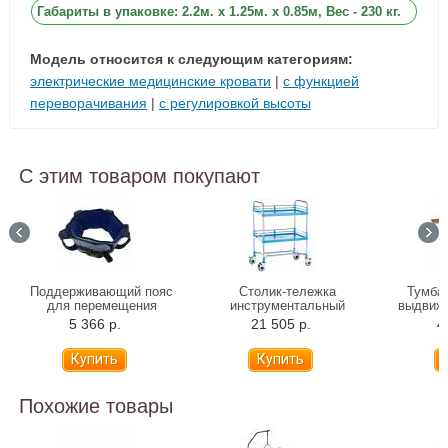
Габариты в упаковке: 2.2м. x 1.25м. x 0.85м, Вес - 230 кг.
Модель относится к следующим категориям:
электрические медицинские кровати
|
с функцией
переворачивания
|
с регулировкой высоты
С этим товаром покупают
Поддерживающий пояс
Столик-тележка
Тумба 
для перемещения
инструментальный
выдвиж
Альцфикс
Медицинофф F-17(p)
Verme
5 366 р.
21 505 р.
4
04519
Похожие товары