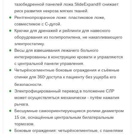
тазобедренной панелей ложа SlideExpand® снижает
риск развития некроза мягких тканей.
Рентгенопрозрачное ложе: пластиковое ложе,
совместимое с C-дугой.
Крючки для дренажей и рейлинги для навесного
оборудования из полипропилена, не накапливающего
электростатику.
Весы для взвешивания лежачего больного
интегрированны в конструкцию кровати и управляются
с центральной панели управления.
Четырёхсегментные боковые ограждения и съёмные
спинки для 360
доступа к пациенту без ущерба его
о
безопасности.
Электрофицированный перевод в положение СЛР
может осуществляться механически - путём нажатия
рычага.
Бесшумные самоориентирующиеся ролики диаметром
15 см, оснащённые центральным билатеральным
тормозом.
Боковые ограждения: четырёхсегментные, с панелями