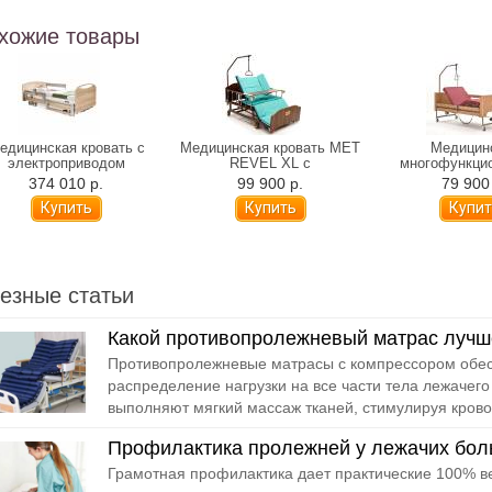
хожие товары
едицинская кровать с
Медицинская кровать MET
Медицин
электроприводом
REVEL XL с
многофункци
iegelmeyer Libra Podego
электроприводом,
кровать MET
374 010 р.
99 900 р.
79 900
деревянные панели
переворотом и туалетом
электропр
(120 см)
езные статьи
Какой противопролежневый матрас лучш
Противопролежневые матрасы с компрессором обе
распределение нагрузки на все части тела лежачего
выполняют мягкий массаж тканей, стимулируя крово
Профилактика пролежней у лежачих бол
Грамотная профилактика дает практические 100% ве