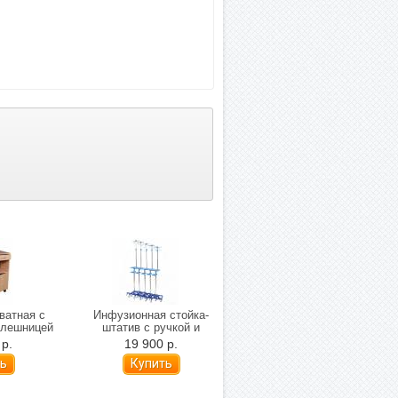
ватная с
Инфузионная стойка-
Поддерживающий пояс
олешницей
штатив с ручкой и
для перемещения
ubens 1
столиком для аппаратуры
Альцфикс
 р.
19 900 р.
5 366 р.
МЕТ FO-150