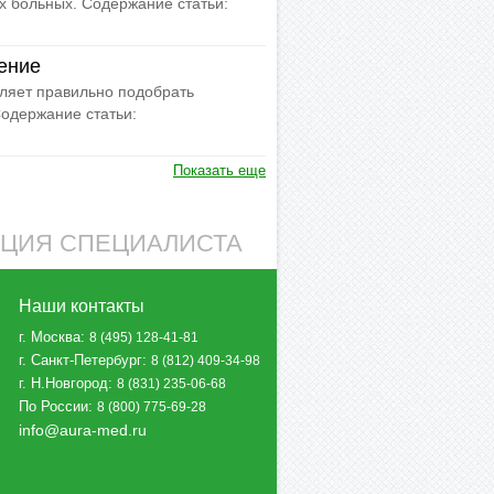
х больных. Содержание статьи:
ение
ляет правильно подобрать
одержание статьи:
Показать еще
АЦИЯ СПЕЦИАЛИСТА
Наши контакты
г. Москва
:
8 (495) 128-41-81
г. Санкт-Петербург
:
8 (812) 409-34-98
г. Н.Новгород
:
8 (831) 235-06-68
По России
:
8 (800) 775-69-28
info@aura-med.ru