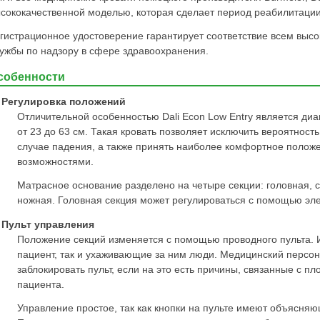
сококачественной моделью, которая сделает период реабилитаци
гистрационное удостоверение гарантирует соответствие всем вы
ужбы по надзору в сфере здравоохранения.
собенности
Регулировка положений
Отличительной особенностью Dali Econ Low Entry является диа
от 23 до 63 см. Такая кровать позволяет исключить вероятност
случае падения, а также принять наиболее комфортное поло
возможностями.
Матрасное основание разделено на четыре секции: головная, 
ножная. Головная секция может регулироваться с помощью эле
Пульт управления
Положение секций изменяется с помощью проводного пульта. И
пациент, так и ухаживающие за ним люди. Медицинский персо
заблокировать пульт, если на это есть причины, связанные с п
пациента.
Управление простое, так как кнопки на пульте имеют объясня