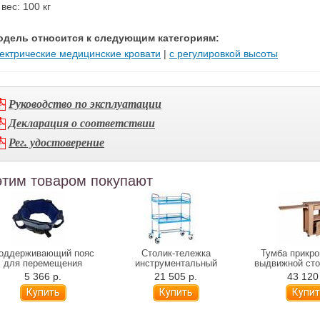
вес: 100 кг
одель относится к следующим категориям:
ектрические медицинские кровати
|
с регулировкой высоты
Руководство по эксплуатации
Декларация о соответствии
Рег. удостоверение
этим товаром покупают
оддерживающий пояс
Столик-тележка
Тумба прикро
для перемещения
инструментальный
выдвижной ст
Альцфикс
Медицинофф F-17(p)
Vermeiren R
5 366 р.
21 505 р.
43 120
04519