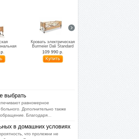
ская
Кровать электрическая
Кровать функциональная
ональная
Burmeier Dali Standard
медицинская с
 TERNA с
Econ
электроприводом MET
 р.
109 990 р.
59 900 р.
иводом
EMET
е выбрать
спечивают равномерное
 больного. Дополнительно также
обращение. Благодаря...
ьных в домашних условиях
роятность, что пролежни не