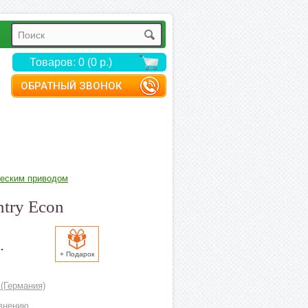
Товаров: 0 (0 р.)
ОБРАТНЫЙ ЗВОНОК
ческим приводом
ntry Econ
.
+ Подарок
 (Германия)
внению