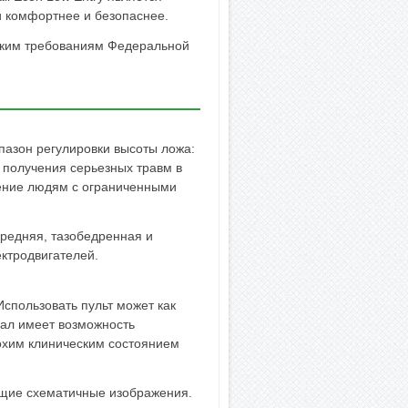
и комфортнее и безопаснее.
соким требованиям Федеральной
пазон регулировки высоты ложа:
ь получения серьезных травм в
жение людям с ограниченными
средняя, тазобедренная и
ктродвигателей.
спользовать пульт может как
нал имеет возможность
лохим клиническим состоянием
ющие схематичные изображения.