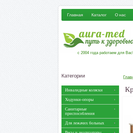
Главная
Каталог
О нас
с 2004 года работаем для Вас
Категории
Глав
Кр
Инвалидные коляски
Ходунки-опоры
Санитарные
приспособления
Для лежачих больных
Весы и анализаторы