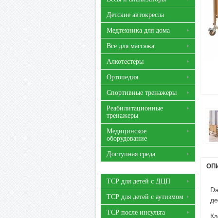
Детские автокресла
Медтехника для дома
Все для массажа
Алкотестеры
Ортопедия
Спортивные тренажеры
Реабилитационные
тренажеры
Медицинское
оборудование
Доступная среда
ОП
ТСР для детей с ДЦП
Da
ТСР для детей с аутизмом
де
ТСР после инсульта
Ка