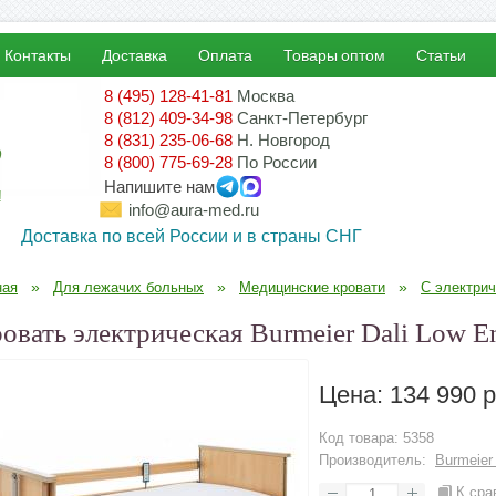
Контакты
Доставка
Оплата
Товары оптом
Статьи
8 (495) 128-41-81
Москва
8 (812) 409-34-98
Санкт-Петербург
8 (831) 235-06-68
Н. Новгород
8 (800) 775-69-28
По России
Напишите нам
!
info@aura-med.ru
Доставка по всей России и в страны СНГ
»
»
»
ная
Для лежачих больных
Медицинские кровати
С электри
овать электрическая Burmeier Dali Low E
Цена:
134 990 р
Код товара:
5358
Производитель:
Burmeier
К сра