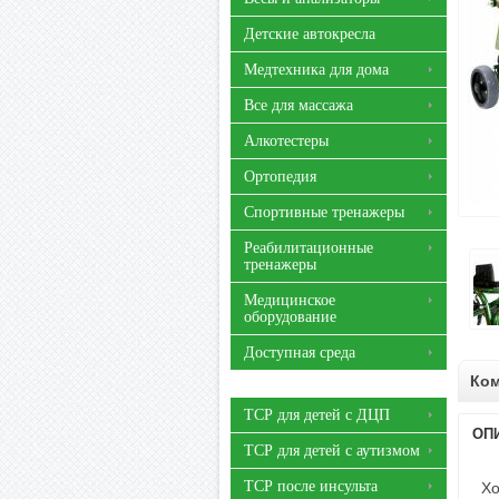
Детские автокресла
Медтехника для дома
Все для массажа
Алкотестеры
Ортопедия
Спортивные тренажеры
Реабилитационные
тренажеры
Медицинское
оборудование
Доступная среда
Ко
ТСР для детей с ДЦП
ОП
ТСР для детей с аутизмом
ТСР после инсульта
Хо