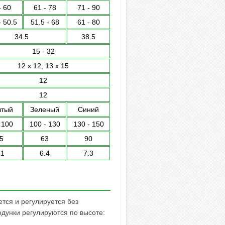
- 60
61 - 78
71 - 90
- 50.5
51.5 - 68
61 - 80
34.5
38.5
15 - 32
12 x 12; 13 x 15
12
12
тый
Зеленый
Синий
 100
100 - 130
130 - 150
5
63
90
.1
6.4
7.3
тся и регулируется без
дунки регулируются по высоте: