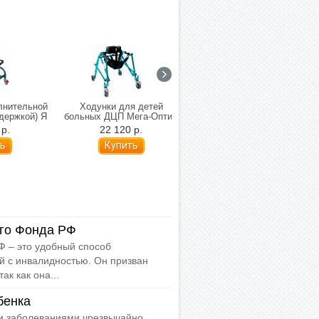
лнительной
Ходунки для детей
Ходунки для детей
держкой) Я
больных ДЦП Мега-Оптим
больных ДЦП с
Д-317
МЕГА-920
подлокотной опорой Мега-
 р.
22 120 р.
25 193 р.
Оптим МЕГА-901
го Фонда РФ
 – это удобный способ
й с инвалидностью. Он призван
ак как она...
бенка
и заболеваниями чрезвычайно