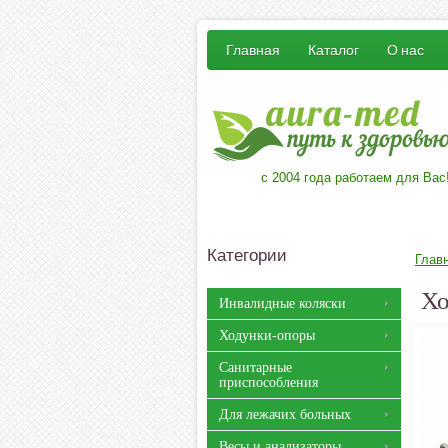
Главная
Каталог
О нас
с 2004 года работаем для Вас
Категории
Глав
Хо
Инвалидные коляски
Ходунки-опоры
Санитарные
приспособления
Для лежачих больных
Весы и анализаторы