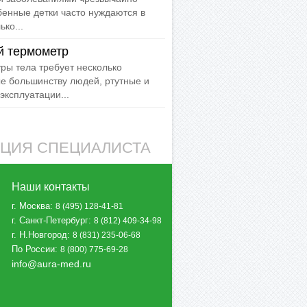
бенные детки часто нуждаются в
ко...
й термометр
ы тела требует несколько
е большинству людей, ртутные и
эксплуатации...
АЦИЯ СПЕЦИАЛИСТА
Наши контакты
г. Москва
:
8 (495) 128-41-81
г. Санкт-Петербург
:
8 (812) 409-34-98
г. Н.Новгород
:
8 (831) 235-06-68
По России
:
8 (800) 775-69-28
info@aura-med.ru