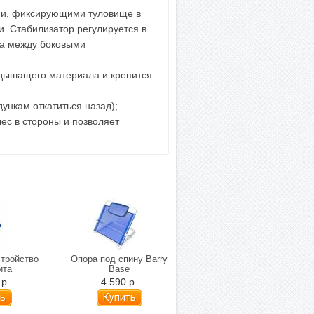
и, фиксирующими туловище в
. Стабилизатор регулируется в
на между боковыми
 дышащего материала и крепится
нкам откатиться назад);
ес в стороны и позволяет
тройство
Опора под спину Barry
Ограждение для кровати
ита
Base
11270/KD
 р.
4 590 р.
4 490 р.