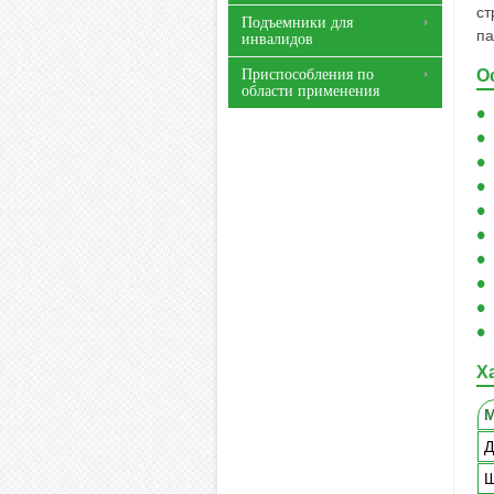
ст
Подъемники для
па
инвалидов
Приспособления по
О
области применения
Х
М
Д
Ш