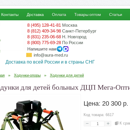
Контакты
Доставка
Оплата
Товары оптом
Статьи
8 (495) 128-41-81
Москва
8 (812) 409-34-98
Санкт-Петербург
8 (831) 235-06-68
Н. Новгород
8 (800) 775-69-28
По России
Напишите нам
!
info@aura-med.ru
Доставка по всей России и в страны СНГ
»
»
ная
Ходунки-опоры
Ходунки для детей
дунки для детей больных ДЦП Мега-Оп
Цена:
20 300 р.
Код товара:
6617
К сра