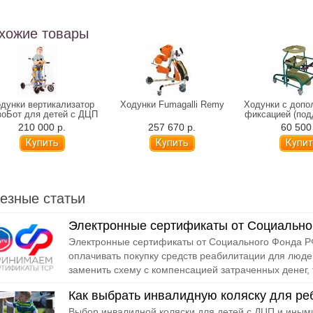
хожие товары
дунки вертикализатор
Ходунки Fumagalli Remy
Ходунки с допо
зоБот для детей с ДЦП
фиксацией (под
МОГУ! ОХ
210 000 р.
257 670 р.
60 500
езные статьи
Электронные сертификаты от Социально
Электронные сертификаты от Социального Фонда РФ
оплачивать покупку средств реабилитации для люде
заменить схему с компенсацией затраченных денег, т
Как выбрать инвалидную коляску для ре
Выбор инвалидной коляски для детей с ДЦП и иным