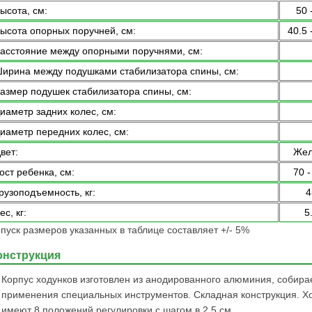
ысота, см:
50 
ысота опорных поручней, см:
40.5 
асстояние между опорными поручнями, см:
ирина между подушками стабилизатора спины, см:
азмер подушек стабилизатора спины, см:
иаметр задних колес, см:
иаметр передних колес, см:
вет:
Жел
ост ребенка, см:
70 -
рузоподъемность, кг:
4
ес, кг:
5
пуск размеров указанных в таблице составляет +/- 5%
онструкция
Корпус ходунков изготовлен из анодированного алюминия, собирае
применения специальных инструментов. Складная конструкция. Хо
имеют 8 положений регулировки с шагом в 2.5 см.