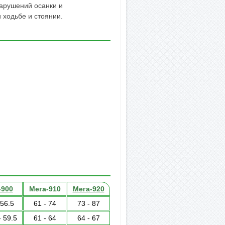
арушений осанки и
 ходьбе и стоянии.
-900
Мега-910
Мега-920
 56.5
61 - 74
73 - 87
- 59.5
61 - 64
64 - 67