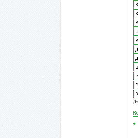
В
В
Р
Ш
Р
Д
Д
Ц
Р
Г
В
До
К