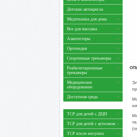
Детские автокресла
Медтехника для дома
Все для массажа
Алкотестеры
Ортопедия
Спортивные тренажеры
ОП
Реабилитационные
тренажеры
Медицинское
Эл
оборудование
пр
Доступная среда
Мо
из
ТСР для детей с ДЦП
Мо
те
ТСР для детей с аутизмом
(о
ТСР после инсульта