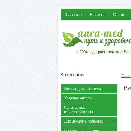
Главная
Каталог
О нас
с 2004 года работаем для Вас
Категории
Глав
Ве
Инвалидные коляски
Ходунки-опоры
Санитарные
приспособления
Для лежачих больных
Весы и анализаторы