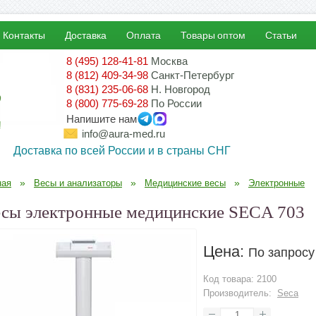
Контакты
Доставка
Оплата
Товары оптом
Статьи
8 (495) 128-41-81
Москва
8 (812) 409-34-98
Санкт-Петербург
8 (831) 235-06-68
Н. Новгород
8 (800) 775-69-28
По России
Напишите нам
!
info@aura-med.ru
Доставка по всей России и в страны СНГ
»
»
»
ная
Весы и анализаторы
Медицинские весы
Электронные
сы электронные медицинские SECA 703
Цена:
По запросу
Код товара:
2100
Производитель:
Seca