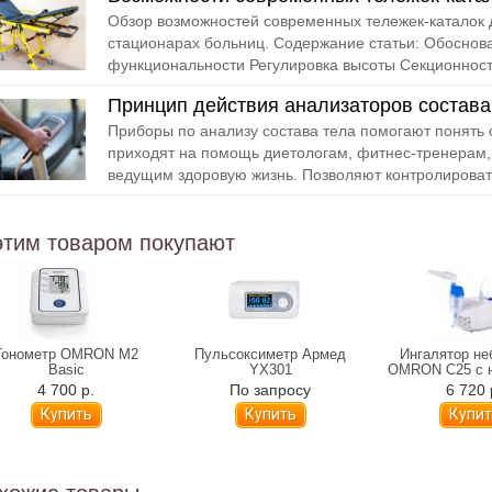
Обзор возможностей современных тележек-каталок 
стационарах больниц. Содержание статьи: Обосно
функциональности Регулировка высоты Секционность
Принцип действия анализаторов состава
Приборы по анализу состава тела помогают понять 
приходят на помощь диетологам, фитнес-тренерам,
ведущим здоровую жизнь. Позволяют контролировать
этим товаром покупают
Тонометр OMRON M2
Пульсоксиметр Армед
Ингалятор не
Basic
YX301
OMRON C25 с 
душе
4 700 р.
По запросу
6 720 