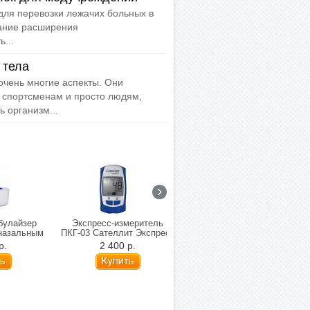
для перевозки лежачих больных в
вание расширения
...
 тела
очень многие аспекты. Они
 спортсменам и просто людям,
 организм...
булайзер
Экспресс-измеритель
Ростомер медицинский
назальным
ПКГ-03 Сателлит Экспресс
Мидл МР-01/С (210)
м
р.
2 400 р.
12 600 р.