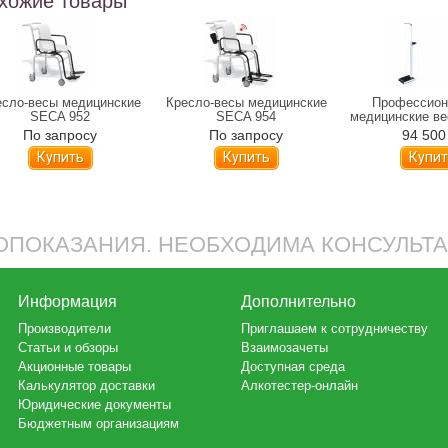
хожие товары
есло-весы медицинские
Кресло-весы медицинские
Профессион
SECA 952
SECA 954
медицинские ве
Professional 7
По запросу
По запросу
94 500
Купить
Купить
ПОКАЗАНИЯ. НЕОБХОДИМА КОНСУЛЬТ
Информация
Дополнительно
Производители
Приглашаем к сотрудничеству
Статьи и обзоры
Взаимозачеты
Акционные товары
Доступная среда
Калькулятор доставки
Алкотестер-онлайн
Юридические документы
Бюджетным организациям