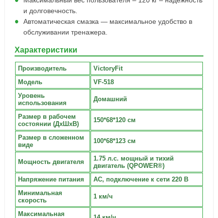
Максимальный вес пользователя – 120 кг – надежность
и долговечность.
Автоматическая смазка — максимальное удобство в
обслуживании тренажера.
Характеристики
Производитель
VictoryFit
Модель
VF-518
Уровень
Домашний
использования
Размер в рабочем
150*68*120 см
состоянии (ДxШxВ)
Размер в сложенном
100*68*123 см
виде
1.75 л.с. мощный и тихий
Мощность двигателя
двигатель (QPOWER®)
Напряжение питания
AC, подключение к сети 220 В
Минимальная
1 км/ч
скорость
Максимальная
14 км/ч