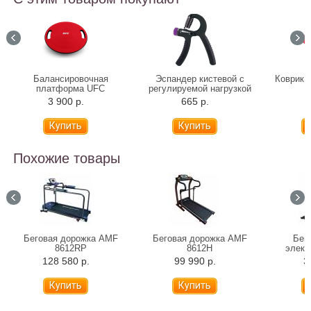
Балансировочная
Эспандер кистевой с
Коврик 
платформа UFC
регулируемой нагрузкой
3 900 р.
665 р.
5
Похожие товары
Беговая дорожка AMF
Беговая дорожка AMF
Бег
8612RP
8612H
элект
F
128 580 р.
99 990 р.
3