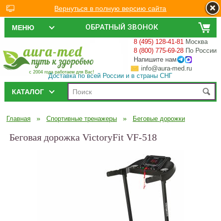
Вернуться в полную версию сайта
ОБРАТНЫЙ ЗВОНОК
МЕНЮ
8 (495) 128-41-81
Москва
8 (800) 775-69-28
По России
Напишите нам
info@aura-med.ru
с 2004 года работаем для Вас!
Доставка по всей России и в страны СНГ
КАТАЛОГ
»
»
Главная
Спортивные тренажеры
Беговые дорожки
Беговая дорожка VictoryFit VF-518