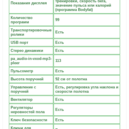
тренировки, скорость бега,
Показания дисплея
значение пульса или калорий
(программа Bodyfat)
Количество
99
программ
Транспортировочные
Есть
ролики
USB порт
Есть
Стерео динамики
Есть
pa_audio-in-vxod-mp3-
113
pleer
Пульсометр
Есть
Высота поручней
92 см от полотна
Управление с
Есть, регулировка угла наклона и
поручней
скорости полотна
Вентилятор
Есть
Регуляторы
Есть
неровностей пола
Ключ безопасности
Есть
Ключи для