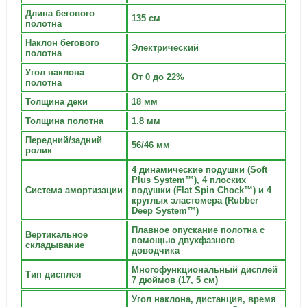
Длина бегового
135 см
полотна
Наклон бегового
Электрический
полотна
Угол наклона
От 0 до 22%
полотна
Толщина деки
18 мм
Толщина полотна
1.8 мм
Передний/задний
56/46 мм
ролик
4 динамические подушки (Soft
Plus System™), 4 плоских
Система амортизации
подушки (Flat Spin Chock™) и 4
круглых эластомера (Rubber
Deep System™)
Плавное опускание полотна с
Вертикальное
помощью двухфазного
складывание
доводчика
Многофункциональный дисплей
Тип дисплея
7 дюймов (17, 5 см)
Угол наклона, дистанция, время