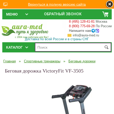
Вернуться в полную версию сайта
ОБРАТНЫЙ ЗВОНОК
МЕНЮ
8 (495) 128-41-81
Москва
8 (800) 775-69-28
По России
Напишите нам
info@aura-med.ru
с 2004 года работаем для Вас!
Доставка по всей России и в страны СНГ
КАТАЛОГ
»
»
Главная
Спортивные тренажеры
Беговые дорожки
Беговая дорожка VictoryFit VF-3505