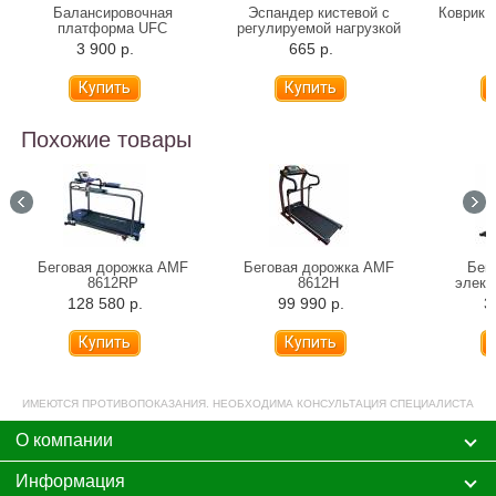
Балансировочная
Эспандер кистевой с
Коврик 
платформа UFC
регулируемой нагрузкой
3 900 р.
665 р.
5
Похожие товары
Беговая дорожка AMF
Беговая дорожка AMF
Бег
8612RP
8612H
элект
F
128 580 р.
99 990 р.
3
ИМЕЮТСЯ ПРОТИВОПОКАЗАНИЯ. НЕОБХОДИМА КОНСУЛЬТАЦИЯ СПЕЦИАЛИСТА
О компании
Информация