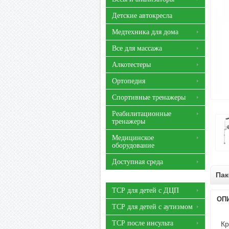
Детские автокресла
Медтехника для дома
Все для массажа
Алкотестеры
Ортопедия
Спортивные тренажеры
Реабилитационные
тренажеры
Медицинское
оборудование
Доступная среда
Пак
ТСР для детей с ДЦП
ОП
ТСР для детей с аутизмом
ТСР после инсульта
Кр