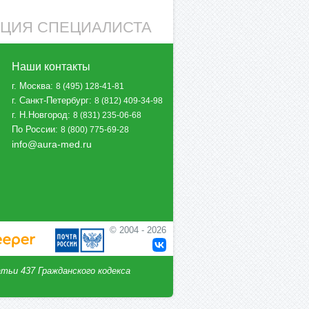
АЦИЯ СПЕЦИАЛИСТА
Наши контакты
г. Москва
:
8 (495) 128-41-81
г. Санкт-Петербург
:
8 (812) 409-34-98
г. Н.Новгород
:
8 (831) 235-06-68
По России
:
8 (800) 775-69-28
info@aura-med.ru
© 2004 - 2026
тьи 437 Гражданского кодекса