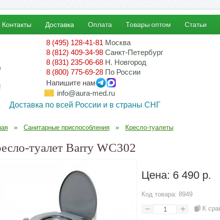
Контакты
Доставка
Оплата
Товары оптом
Статьи
8 (495) 128-41-81
Москва
8 (812) 409-34-98
Санкт-Петербург
8 (831) 235-06-68
Н. Новгород
8 (800) 775-69-28
По России
Напишите нам
!
info@aura-med.ru
Доставка по всей России и в страны СНГ
»
»
ная
Санитарные приспособления
Кресло-туалеты
есло-туалет Barry WC302
Цена:
6 490 р.
Код товара:
8949
К сра