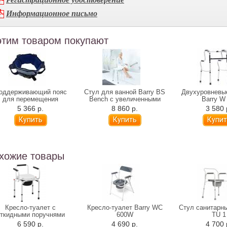
Информационное письмо
этим товаром покупают
оддерживающий пояс
Стул для ванной Barry BS
Двухуровневы
для перемещения
Bench с увеличенными
Barry W
Альцфикс
ножками
5 366 р.
8 860 р.
3 580 
хожие товары
Кресло-туалет с
Кресло-туалет Barry WC
Стул санитарны
ткидными поручнями
600W
TU 1
Barry WC-Delux
6 590 р.
4 690 р.
4 700 