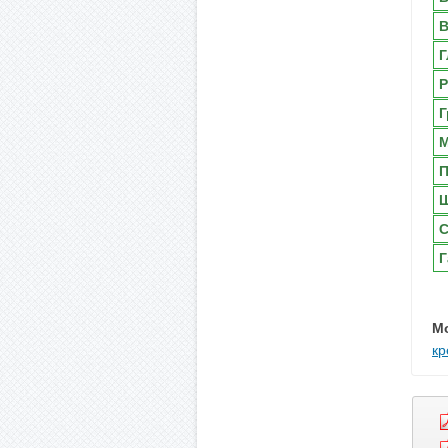
В
Г
Р
Г
М
П
Ш
С
Г
М
кр