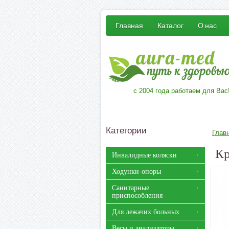
Главная
Каталог
О нас
с 2004 года работаем для Вас
Категории
Глав
Кр
Инвалидные коляски
Ходунки-опоры
Санитарные
приспособления
Для лежачих больных
Весы и анализаторы