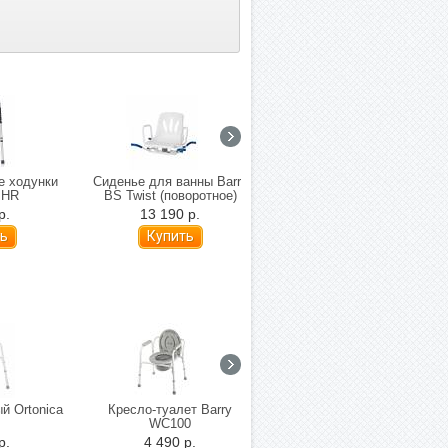
е ходунки
Сиденье для ванны Barry
Поручень с 2-мя
 HR
BS Twist (поворотное)
ступенями для ванной
комнаты Mega 569
р.
13 190 р.
3 680 р.
й Ortonica
Кресло-туалет Barry
Кресло инвалидное с
WC100
санитарным оснащением
Ortonica TU 3
р.
4 490 р.
4 500 р.