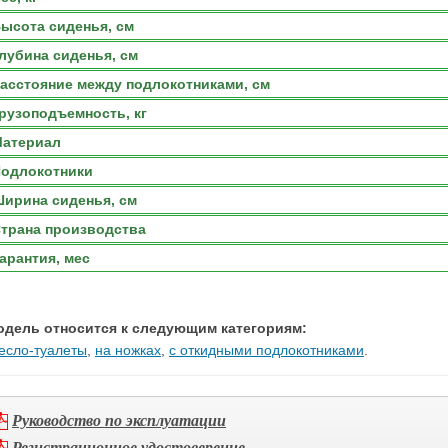
ысота сиденья, см
лубина сиденья, см
асстояние между подлокотниками, см
рузоподъемность, кг
атериал
одлокотники
ирина сиденья, см
трана производства
арантия, мес
одель относится к следующим категориям:
есло-туалеты
,
на ножках
,
с откидными подлокотниками
.
Руководство по эксплуатации
Регистрационное удостоверение