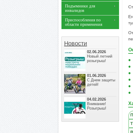
Подъемники для
Ст
инвалидов
Ег
Приспособления по
ту
области применения
От
пе
Новости
О
02.06.2026
Новый летний
розыгрыш!
01.06.2026
С Днем защиты
детей!
04.02.2026
Х
Внимание!
Розыгрыш!
П
Т
В