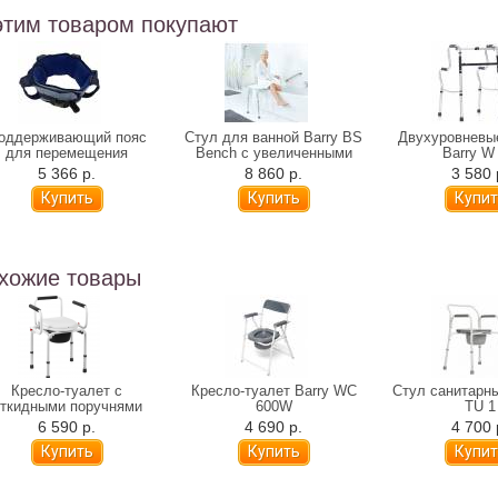
этим товаром покупают
оддерживающий пояс
Стул для ванной Barry BS
Двухуровневы
для перемещения
Bench с увеличенными
Barry W
Альцфикс
ножками
5 366 р.
8 860 р.
3 580 
хожие товары
Кресло-туалет с
Кресло-туалет Barry WC
Стул санитарны
ткидными поручнями
600W
TU 1
Barry WC-Delux
6 590 р.
4 690 р.
4 700 