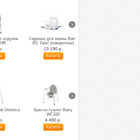
е ходунки
Сиденье для ванны Barry
Поручень с 2-мя
 HR
BS Twist (поворотное)
ступенями для ванной
комнаты Mega 569
р.
13 190 р.
3 680 р.
й Ortonica
Кресло-туалет Barry
Кресло инвалидное с
WC100
санитарным оснащением
Ortonica TU 3
р.
4 490 р.
4 500 р.