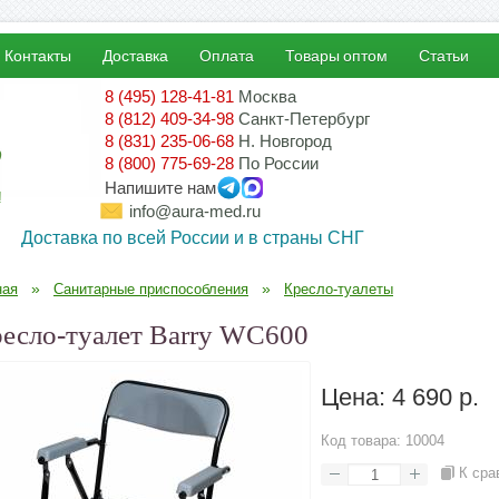
Контакты
Доставка
Оплата
Товары оптом
Статьи
8 (495) 128-41-81
Москва
8 (812) 409-34-98
Санкт-Петербург
8 (831) 235-06-68
Н. Новгород
8 (800) 775-69-28
По России
Напишите нам
!
info@aura-med.ru
Доставка по всей России и в страны СНГ
»
»
ная
Санитарные приспособления
Кресло-туалеты
есло-туалет Barry WC600
Цена:
4 690 р.
Код товара:
10004
К сра