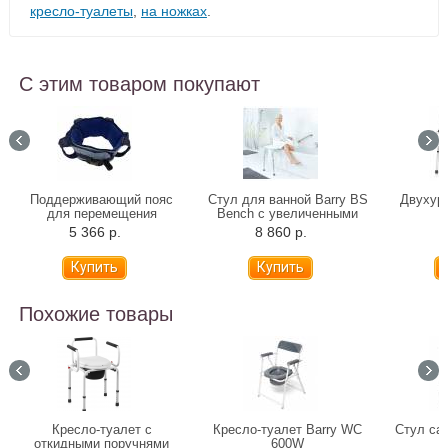
кресло-туалеты
,
на ножках
.
С этим товаром покупают
Поддерживающий пояс
Стул для ванной Barry BS
Двухур
для перемещения
Bench с увеличенными
B
Альцфикс
ножками
5 366 р.
8 860 р.
3
Похожие товары
Кресло-туалет с
Кресло-туалет Barry WC
Стул сан
откидными поручнями
600W