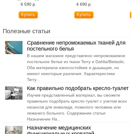
Barry WC-Delux
6 590 р.
4 690 р.
4
Полезные статьи
Сравнение непромокаемых тканей для
постельного белья
В нашем магазине представлено непромокаемое
постельное белье из ткани Terry и Dahlia/Bielastic.
Оба материала износостойкие и дышащие, но
имеют некоторые различия. Характеристики
Terry...
Как правильно подобрать кресло-туалет
Изучив представленный материал, вы сможете
правильно подобрать кресло-туалет с учетом всех
нюансов для инвалида, пожилого человека или
лежачего больного. Содержание статьи:
Назначение На...
Назначение медицинских
функциональных кроватей