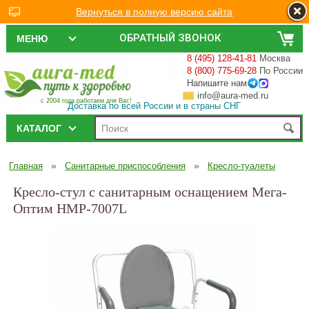
Вернуться в полную версию сайта
ОБРАТНЫЙ ЗВОНОК
МЕНЮ
8 (495) 128-41-81
Москва
8 (800) 775-69-28
По России
Напишите нам
info@aura-med.ru
с 2004 года работаем для Вас!
Доставка по всей России и в страны СНГ
КАТАЛОГ
»
»
Главная
Санитарные приспособления
Кресло-туалеты
Кресло-стул с санитарным оснащением Мега-
Оптим HMP-7007L