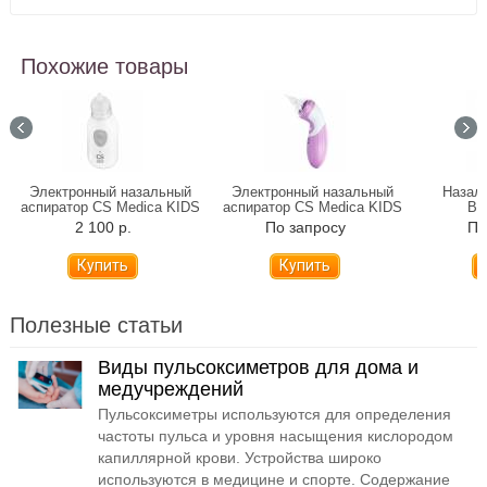
Похожие товары
Электронный назальный
Электронный назальный
Назал
аспиратор CS Medica KIDS
аспиратор CS Medica KIDS
B.
CS-12 BASIC
CS-14
2 100 р.
По запросу
По
Купить
Полезные статьи
Виды пульсоксиметров для дома и
медучреждений
Пульсоксиметры используются для определения
частоты пульса и уровня насыщения кислородом
капиллярной крови. Устройства широко
используются в медицине и спорте. Содержание