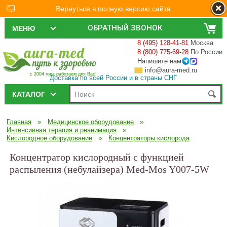
Вернуться в полную версию сайта
ОБРАТНЫЙ ЗВОНОК
МЕНЮ
8 (495) 128-41-81
Москва
8 (800) 775-69-28
По России
Напишите нам
info@aura-med.ru
с 2004 года работаем для Вас!
Доставка по всей России и в страны СНГ
КАТАЛОГ
»
»
Главная
Медицинское оборудование
»
Интенсивная терапия и реанимация
»
Кислородное оборудование
Концентраторы кислорода
Концентратор кислородный с функцией
распыления (небулайзера) Med-Mos Y007-5W