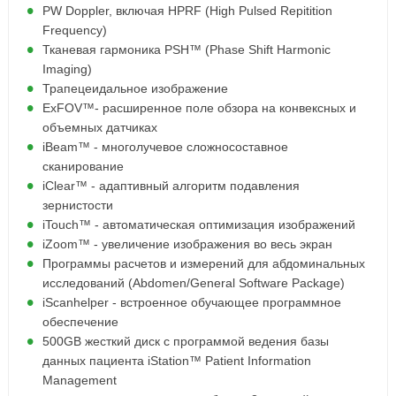
PW Doppler, включая HPRF (High Pulsed Repitition
Frequency)
Тканевая гармоника PSH™ (Phase Shift Harmonic
Imaging)
Трапецеидальное изображение
ExFOV™- расширенное поле обзора на конвексных и
объемных датчиках
iBeam™ - многолучевое сложносоставное
сканирование
iClear™ - адаптивный алгоритм подавления
зернистости
iTouch™ - автоматическая оптимизация изображений
iZoom™ - увеличение изображения во весь экран
Программы расчетов и измерений для абдоминальных
исследований (Abdomen/General Software Package)
iScanhelper - встроенное обучающее программное
обеспечение
500GB жесткий диск с программой ведения базы
данных пациента iStation™ Patient Information
Management