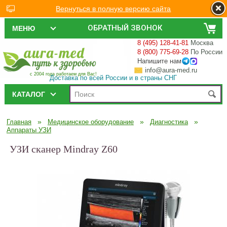
Вернуться в полную версию сайта
ОБРАТНЫЙ ЗВОНОК
МЕНЮ
8 (495) 128-41-81
Москва
8 (800) 775-69-28
По России
Напишите нам
info@aura-med.ru
с 2004 года работаем для Вас!
Доставка по всей России и в страны СНГ
КАТАЛОГ
»
»
»
Главная
Медицинское оборудование
Диагностика
Аппараты УЗИ
УЗИ сканер Mindray Z60