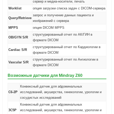
сервер и медиа-носители, печать
Worklist
опция загрузки списка задач с DICOM-сервера
запрос и получение данных пациента и
Query/Retrieve
изображений с сервера
MPPS
опция DICOM MPPS
структурированный отчет по АК/ГИН в
OB/GYN S/R
формате DICOM
структурированный отчет по Кардиологии в
Cardiac S/R
формате DICOM
структурированный отчет по Ангиологии в
Vascular S/R
формате DICOM
Возможные датчики для Mindray Z60
Конвексный датчик для абдоминальных
С6-2P
исследований, акушерства, гинекологии, урологии и
сосудистых исследований
Конвексный датчик для абдоминальных
3С5P
исследований, акушерства, гинекологии, урологии и