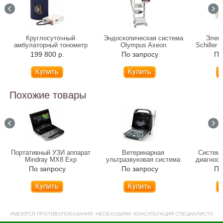
Круглосуточный
Эндоскопическая система
Элек
амбулаторный тонометр
Olympus Axeon
Schiller
ACCUNIQ BP800
199 800 р.
По запросу
По
Похожие товары
Портативный УЗИ аппарат
Ветеринарная
Система
Mindray MX8 Exp
ультразвуковая система
диагност
Mindray DP-10 Vet
По запросу
По запросу
По
Купить
Купить
ИМЕЮТСЯ ПРОТИВОПОКАЗАНИЯ. НЕОБХОДИМА КОНСУЛЬТАЦИЯ СПЕЦИАЛИСТА