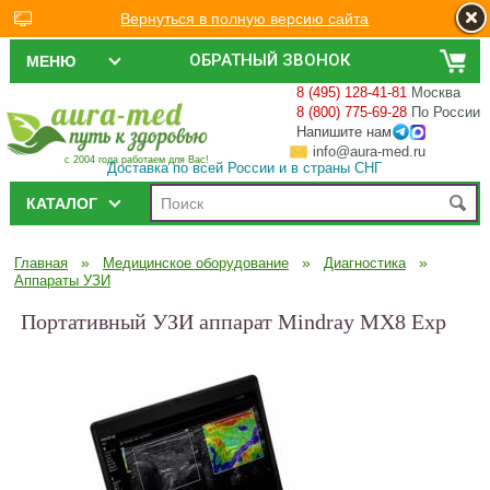
Вернуться в полную версию сайта
ОБРАТНЫЙ ЗВОНОК
МЕНЮ
8 (495) 128-41-81
Москва
8 (800) 775-69-28
По России
Напишите нам
info@aura-med.ru
с 2004 года работаем для Вас!
Доставка по всей России и в страны СНГ
КАТАЛОГ
»
»
»
Главная
Медицинское оборудование
Диагностика
Аппараты УЗИ
Портативный УЗИ аппарат Mindray MX8 Exp