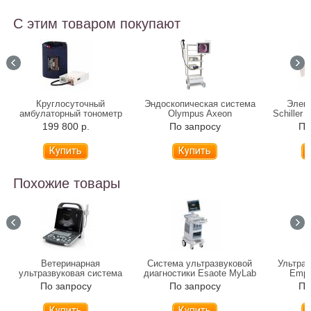
С этим товаром покупают
Круглосуточный
Эндоскопическая система
Элек
амбулаторный тонометр
Olympus Axeon
Schiller
ACCUNIQ BP800
199 800 р.
По запросу
По
Похожие товары
Ветеринарная
Система ультразвуковой
Ультраз
ультразвуковая система
диагностики Esaote MyLab
Empe
Mindray DP-10 Vet
40
По запросу
По запросу
По
Купить
Купить