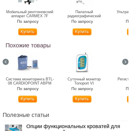
Мобильный рентгеновский
Палатный
Ультраз
аппарат CARMEX 7F
радиографический
P
рентгенаппарат MATRIX
По запросу
По запросу
По
Похожие товары
Система мониторинга BTL-
Суточный монитор
Регист
08 CARDIOPOINT ABPM
Tonoport VI
По запросу
По запросу
По
Купить
Купить
Полезные статьи
Опции функциональных кроватей для