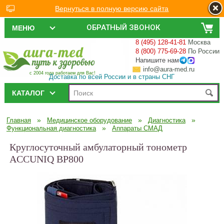
Вернуться в полную версию сайта
ОБРАТНЫЙ ЗВОНОК
МЕНЮ
8 (495) 128-41-81
Москва
8 (800) 775-69-28
По России
Напишите нам
info@aura-med.ru
с 2004 года работаем для Вас!
Доставка по всей России и в страны СНГ
КАТАЛОГ
»
»
»
Главная
Медицинское оборудование
Диагностика
»
Функциональная диагностика
Аппараты СМАД
Круглосуточный амбулаторный тонометр
ACCUNIQ BP800