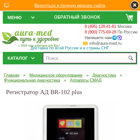
Вернуться в полную версию сайта
ОБРАТНЫЙ ЗВОНОК
МЕНЮ
8 (495) 128-41-81
Москва
8 (800) 775-69-28
По России
Напишите нам
info@aura-med.ru
с 2004 года работаем для Вас!
Доставка по всей России и в страны СНГ
КАТАЛОГ
»
»
»
Главная
Медицинское оборудование
Диагностика
»
Функциональная диагностика
Аппараты СМАД
Регистратор АД BR-102 plus