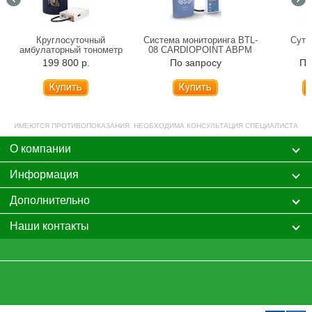
Круглосуточный
Система мониторинга BTL-
Суто
амбулаторный тонометр
08 CARDIOPOINT ABPM
T
ACCUNIQ BP800
199 800 р.
По запросу
По
Купить
ИМЕЮТСЯ ПРОТИВОПОКАЗАНИЯ. НЕОБХОДИМА КОНСУЛЬТАЦИЯ СПЕЦИАЛИСТА
О компании
Информация
Дополнительно
Наши контакты