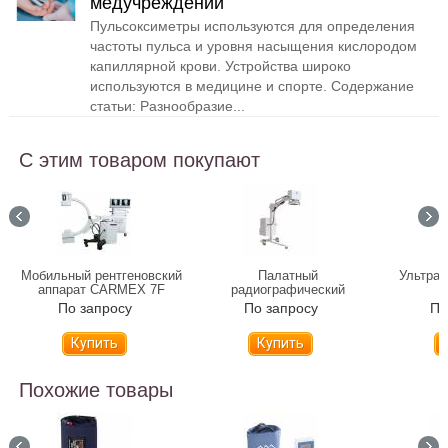
медучреждений
Пульсоксиметры используются для определения
частоты пульса и уровня насыщения кислородом
капиллярной крови. Устройства широко
используются в медицине и спорте. Содержание
статьи: Разнообразие...
С этим товаром покупают
Мобильный рентгеновский
Палатный
Ультраз
аппарат CARMEX 7F
радиографический
P
рентгенаппарат MATRIX
По запросу
По запросу
По
Похожие товары