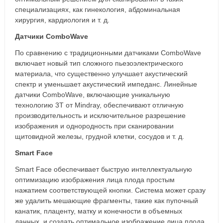
специализациях, как гинекология, абдоминальная
хирургия, кардиология и т. д.
Датчики ComboWave
По сравнению с традиционными датчиками ComboWave
включает новый тип сложного пьезоэлектрического
материала, что существенно улучшает акустический
спектр и уменьшает акустический импеданс. Линейные
датчики ComboWave, включающие уникальную
технологию 3T от Mindray, обеспечивают отличную
производительность и исключительное разрешение
изображения и однородность при сканировании
щитовидной железы, грудной клетки, сосудов и т. д.
Smart Face
Smart Face обеспечивает быструю интеллектуальную
оптимизацию изображения лица плода простым
нажатием соответствующей кнопки. Система может сразу
же удалить мешающие фрагменты, такие как пупочный
канатик, плаценту, матку и конечности в объемных
данных, и создать оптимальное изображение лица плода