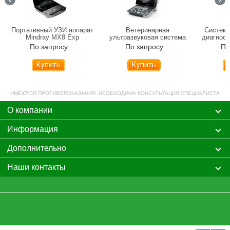
Портативный УЗИ аппарат
Ветеринарная
Система
Mindray MX8 Exp
ультразвуковая система
диагност
Mindray DP-10 Vet
По запросу
По запросу
По
Купить
Купить
ИМЕЮТСЯ ПРОТИВОПОКАЗАНИЯ. НЕОБХОДИМА КОНСУЛЬТАЦИЯ СПЕЦИАЛИСТА
О компании
Информация
Дополнительно
Наши контакты