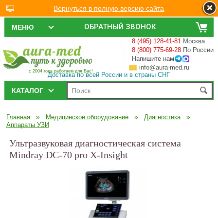
Вернуться в полную версию сайта
ОБРАТНЫЙ ЗВОНОК
МЕНЮ
8 (495) 128-41-81
Москва
8 (800) 775-69-28
По России
Напишите нам
info@aura-med.ru
с 2004 года работаем для Вас!
Доставка по всей России и в страны СНГ
КАТАЛОГ
»
»
»
Главная
Медицинское оборудование
Диагностика
Аппараты УЗИ
Ультразвуковая диагностическая система
Mindray DC-70 pro X-Insight