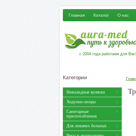
Главная
Каталог
О нас
с 2004 года работаем для Вас
Категории
Глав
Тр
Инвалидные коляски
Ходунки-опоры
Санитарные
приспособления
Для лежачих больных
Весы и анализаторы