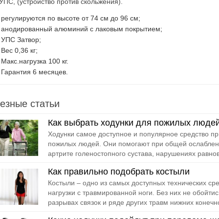
УПС, (устройство против скольжения).
регулируются по высоте от 74 см до 96 см;
анодированный алюминий c лаковым покрытием;
УПС Затвор;
Вес 0,36 кг;
Макс.нагрузка 100 кг.
Гарантия 6 месяцев.
езные статьи
Как выбрать ходунки для пожилых люде
Ходунки самое доступное и популярное средство п
пожилых людей. Они помогают при общей ослабленн
артрите голеностопного сустава, нарушениях равнов
Как правильно подобрать костыли
Костыли – одно из самых доступных технических ср
нагрузки с травмированной ноги. Без них не обойти
разрывах связок и ряде других травм нижних конечно