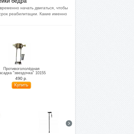
ейки бедра
временно начать двигаться, чтобы
срок реабилитации. Какие именно
Противогололёдная
Активный захват mediQ
Резиновая на
асадка "звездочка" 10155
12405/26
1001
490 р.
1 290 р.
2 04