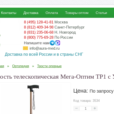
Контакты
Доставка
Оплата
Товары оптом
Статьи
8 (495) 128-41-81
Москва
8 (812) 409-34-98
Санкт-Петербург
8 (831) 235-06-68
Н. Новгород
8 (800) 775-69-28
По России
Напишите нам
!
info@aura-med.ru
Доставка по всей России и в страны СНГ
»
»
ная
Ортопедия
Трости опорные
ость телескопическая Мега-Оптим ТР1 с
Цена:
По запросу
Код товара:
3534