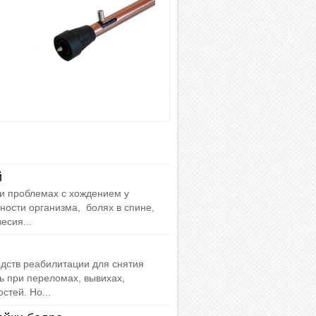
й
ри проблемах с хождением у
ости организма, болях в спине,
есия...
едств реабилитации для снятия
сь при переломах, вывихах,
стей. Но...