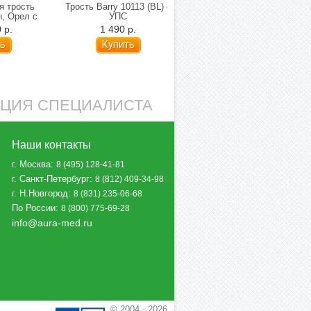
я трость
Трость Barry 10113 (BL) с
Трость с квадратной
ы, Орел с
УПС
опорой Barry C Qlever
ом
 р.
1 490 р.
1 790 р.
АЦИЯ СПЕЦИАЛИСТА
Наши контакты
г. Москва
:
8 (495) 128-41-81
г. Санкт-Петербург
:
8 (812) 409-34-98
г. Н.Новгород
:
8 (831) 235-06-68
По России
:
8 (800) 775-69-28
info@aura-med.ru
© 2004 - 2026