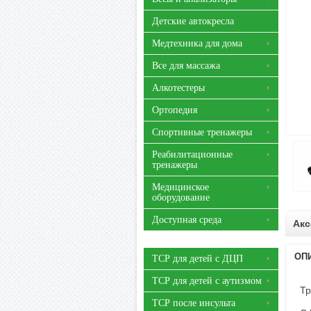
Детские автокресла
Медтехника для дома
Все для массажа
Алкотестеры
Ортопедия
Спортивные тренажеры
Реабилитационные
тренажеры
Медицинское
оборудование
Доступная среда
Акс
ОП
ТСР для детей с ДЦП
ТСР для детей с аутизмом
Тр
ТСР после инсульта