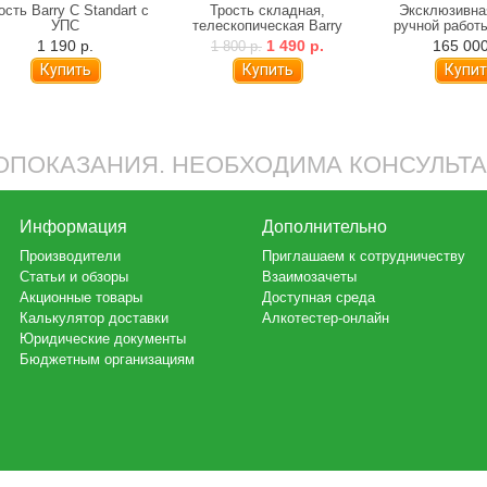
ость Barry C Standart с
Трость складная,
Эксклюзивна
УПС
телескопическая Barry
ручной работ
10113
секрет
1 190 р.
1 490 р.
165 000
1 800 р.
ПОКАЗАНИЯ. НЕОБХОДИМА КОНСУЛЬТ
Информация
Дополнительно
Производители
Приглашаем к сотрудничеству
Статьи и обзоры
Взаимозачеты
Акционные товары
Доступная среда
Калькулятор доставки
Алкотестер-онлайн
Юридические документы
Бюджетным организациям