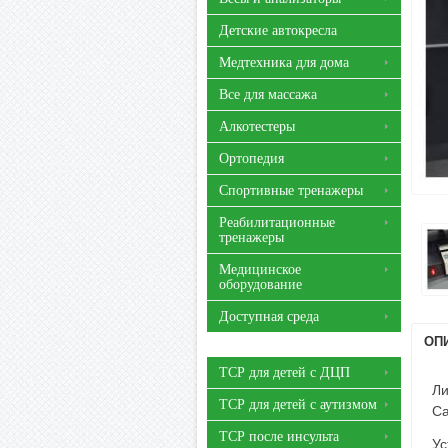
Детские автокресла
Медтехника для дома
Все для массажа
Алкотестеры
Ортопедия
Спортивные тренажеры
Реабилитационные
тренажеры
Медицинское
оборудование
Доступная среда
ОП
ТСР для детей с ДЦП
Ли
ТСР для детей с аутизмом
Ca
ТСР после инсульта
Ус