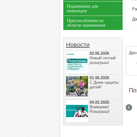
Подъемники для
Ра
инвалидов
Да
Приспособления по
области применения
Новости
Дан
02.06.2026
Новый летний
розыгрыш!
01.06.2026
С Днем защиты
детей!
По
04.02.2026
Внимание!
Розыгрыш!
тор
Дополнительный блок
Аккумулятор WBR
 для
аккумуляторов с внешним
(12v/36Ah)
ЗУ для IDEAL X1
9 000 р.
По запросу