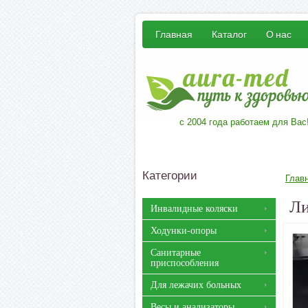
Главная
Каталог
О нас
с 2004 года работаем для Вас
Категории
Глав
Ли
Инвалидные коляски
Ходунки-опоры
Санитарные
приспособления
Для лежачих больных
Весы и анализаторы