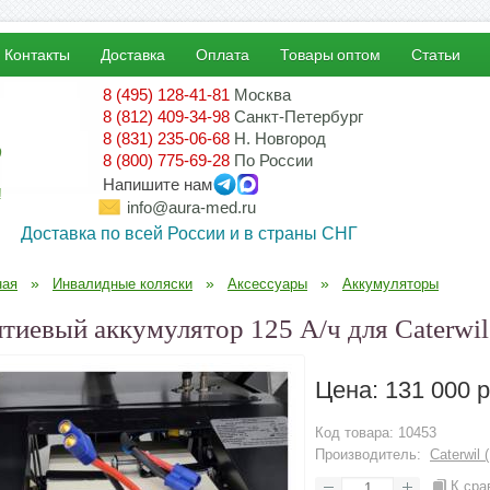
Контакты
Доставка
Оплата
Товары оптом
Статьи
8 (495) 128-41-81
Москва
8 (812) 409-34-98
Санкт-Петербург
8 (831) 235-06-68
Н. Новгород
8 (800) 775-69-28
По России
Напишите нам
!
info@aura-med.ru
Доставка по всей России и в страны СНГ
»
»
»
ная
Инвалидные коляски
Аксессуары
Аккумуляторы
тиевый аккумулятор 125 А/ч для Caterwil
Цена:
131 000 р
Код товара:
10453
Производитель:
Caterwil 
К сра