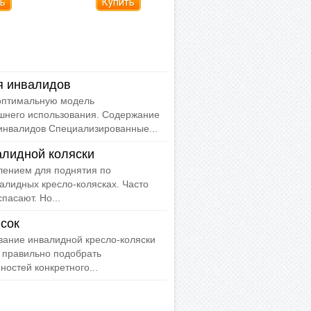
я инвалидов
 оптимальную модель
шнего использования. Содержание
инвалидов Специализированные...
алидной коляски
ением для поднятия по
алидных кресло-колясках. Часто
пасают. Но...
сок
вание инвалидной кресло-коляски
 правильно подобрать
остей конкретного...