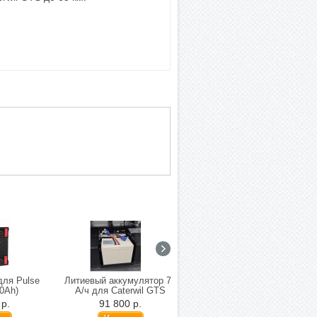
для Pulse
Литиевый аккумулятор 75
Литиевый аккумулятор
10Ah)
А/ч для Caterwil GTS
повышенной емкости для
IDEAL X1
 р.
91 800 р.
25 000 р.