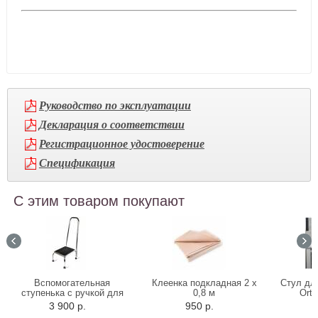
Руководство по эксплуатации
Декларация о соответствии
Регистрационное удостоверение
Спецификация
С этим товаром покупают
Вспомогательная
Клеенка подкладная 2 х
Стул дл
ступенька с ручкой для
0,8 м
Orto
ванны 10222H
3 900 р.
950 р.
7