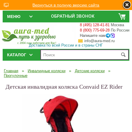
Вернуться в полную версию сайта
ОБРАТНЫЙ ЗВОНОК
МЕНЮ
8 (495) 128-41-81
Москва
8 (800) 775-69-28
По России
Напишите нам
info@aura-med.ru
с 2004 года работаем для Вас!
Доставка по всей России и в страны СНГ
КАТАЛОГ
»
»
»
Главная
Инвалидные коляски
Детские коляски
Прогулочные
Детская инвалидная коляска Convaid EZ Rider