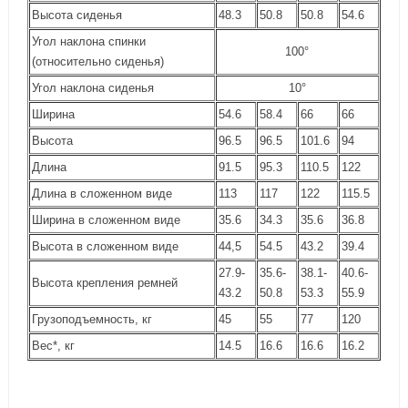
Высота сиденья
48.3
50.8
50.8
54.6
Угол наклона спинки
100°
(относительно сиденья)
Угол наклона сиденья
10°
Ширина
54.6
58.4
66
66
Высота
96.5
96.5
101.6
94
Длина
91.5
95.3
110.5
122
Длина в сложенном виде
113
117
122
115.5
Ширина в сложенном виде
35.6
34.3
35.6
36.8
Высота в сложенном виде
44,5
54.5
43.2
39.4
27.9-
35.6-
38.1-
40.6-
Высота крепления ремней
43.2
50.8
53.3
55.9
Грузоподъемность, кг
45
55
77
120
Вес*, кг
14.5
16.6
16.6
16.2