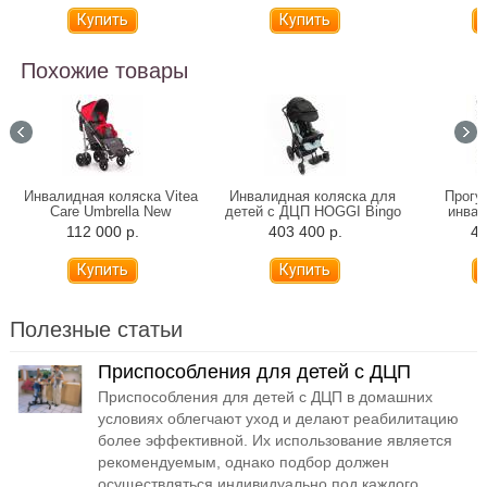
Похожие товары
Инвалидная коляска Vitea
Инвалидная коляска для
Прогу
Care Umbrella New
детей с ДЦП HOGGI Bingo
инвал
Evolution прогулочная
Ottob
112 000 р.
403 400 р.
42
(произв
Полезные статьи
Приспособления для детей с ДЦП
Приспособления для детей с ДЦП в домашних
условиях облегчают уход и делают реабилитацию
более эффективной. Их использование является
рекомендуемым, однако подбор должен
осуществляться индивидуально под каждого...