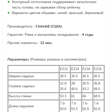
Контурный полголовник поддерживает затылочную
часть головы, не заркывая обзор ребенку.
Варианты цветов обшивки: синий, красный, бирюзовый.
Производитель :
Convaid (США).
Гарантия:
Рама и механизмы складывания -
4 года.
Прочие элементы -
12 мес.
Параметры
(
Размеры указаны в сантиметрах):
EZ12
EZ14
EZ16
EZ18
Ширина сиденья
30.5
35.5
40.5
45.5
22.8-
28-
30.5-
36,8-
Глубина сиденья
35.6
40.6
43.2
49.5
Высота спинки
53.3
61
66
68.6
7.6-
7.6-
7.6-
7.6-
Длина подножек
50.8
53.3
55.9
55.9