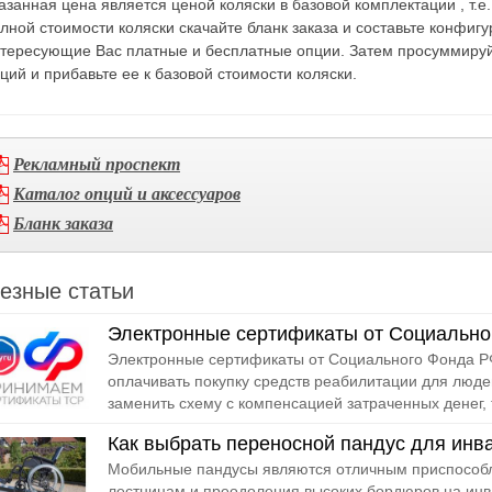
азанная цена является ценой коляски в базовой комплектации , т.е
лной стоимости коляски скачайте бланк заказа и составьте конфигу
тересующие Вас платные и бесплатные опции. Затем просуммируй
ций и прибавьте ее к базовой стоимости коляски.
Рекламный проспект
Каталог опций и аксессуаров
Бланк заказа
езные статьи
Электронные сертификаты от Социально
Электронные сертификаты от Социального Фонда РФ
оплачивать покупку средств реабилитации для люде
заменить схему с компенсацией затраченных денег, т
Как выбрать переносной пандус для инв
Мобильные пандусы являются отличным приспособл
лестницам и преодоления высоких бордюров на инв