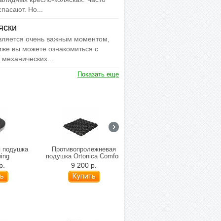
пасают. Но...
яски
вляется очень важным моментом,
же вы можете ознакомиться с
механических...
Показать еще
 подушка
Противопролежневая
Поручни для туалета
ing
подушка Ortonica Comfort
Мега-Оптим SC 708
р.
9 200 р.
6 000 р.