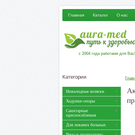
Главная
Каталог
О нас
с 2004 года работаем для Вас
Категории
Глав
Ак
Инвалидные коляски
пр
Ходунки-опоры
Санитарные
приспособления
Для лежачих больных
Весы и анализаторы