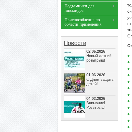
то
Подъемники для
инвалидов
си
ус
Приспособления по
от
области применения
зн
Gm
Новости
О
02.06.2026
Новый летний
розыгрыш!
01.06.2026
С Днем защиты
детей!
04.02.2026
Внимание!
Розыгрыш!