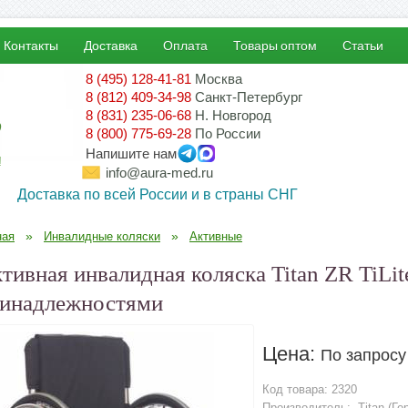
Контакты
Доставка
Оплата
Товары оптом
Статьи
8 (495) 128-41-81
Москва
8 (812) 409-34-98
Санкт-Петербург
8 (831) 235-06-68
Н. Новгород
8 (800) 775-69-28
По России
Напишите нам
!
info@aura-med.ru
Доставка по всей России и в страны СНГ
»
»
ная
Инвалидные коляски
Активные
тивная инвалидная коляска Titan ZR TiLit
инадлежностями
Цена:
По запросу
Код товара:
2320
Производитель:
Titan (Г