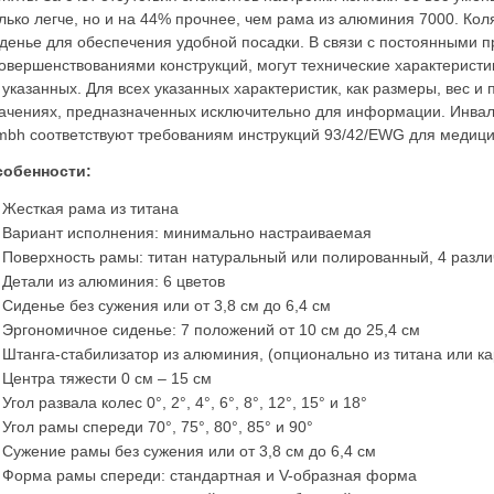
лько легче, но и на 44% прочнее, чем рама из алюминия 7000. Кол
денье для обеспечения удобной посадки. В связи с постоянными
овершенствованиями конструкций, могут технические характеристик
 указанных. Для всех указанных характеристик, как размеры, вес и 
ачениях, предназначенных исключительно для информации. Инвали
bh соответствуют требованиям инструкций 93/42/EWG для медици
собенности:
Жесткая рама из титана
Вариант исполнения: минимально настраиваемая
Поверхность рамы: титан натуральный или полированный, 4 разли
Детали из алюминия: 6 цветов
Сиденье без сужения или от 3,8 cм до 6,4 cм
Эргономичное сиденье: 7 положений от 10 см до 25,4 см
Штанга-стабилизатор из алюминия, (опционально из титана или к
Центра тяжести 0 cм – 15 см
Угол развала колес 0°, 2°, 4°, 6°, 8°, 12°, 15° и 18°
Угол рамы спереди 70°, 75°, 80°, 85° и 90°
Сужение рамы без сужения или от 3,8 cм до 6,4 cм
Форма рамы спереди: стандартная и V-образная форма