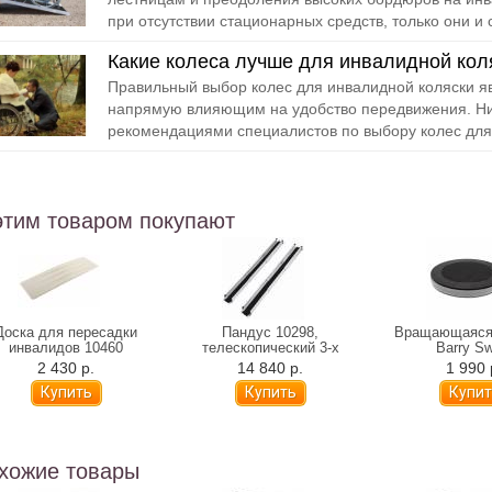
при отсутствии стационарных средств, только они и с
Какие колеса лучше для инвалидной кол
Правильный выбор колес для инвалидной коляски я
напрямую влияющим на удобство передвижения. Ни
рекомендациями специалистов по выбору колес для 
этим товаром покупают
Доска для пересадки
Пандус 10298,
Вращающаяся
инвалидов 10460
телескопический 3-х
Barry Sw
секционный, 150 см
2 430 р.
14 840 р.
1 990 
хожие товары