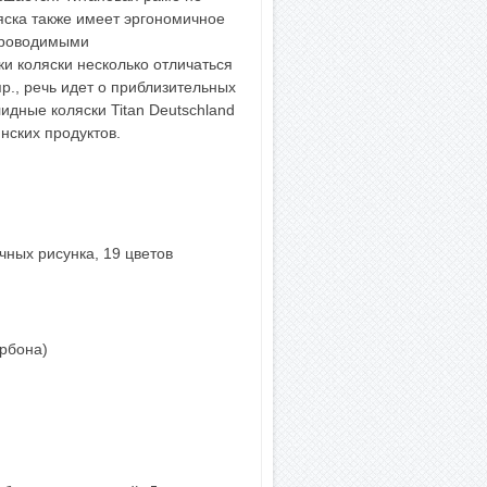
яска также имеет эргономичное
 проводимыми
и коляски несколько отличаться
пр., речь идет о приблизительных
дные коляски Titan Deutschland
нских продуктов.
чных рисунка, 19 цветов
арбона)