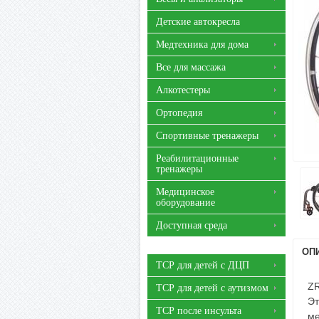
Детские автокресла
Медтехника для дома
Все для массажа
Алкотестеры
Ортопедия
Спортивные тренажеры
Реабилитационные
тренажеры
Медицинское
оборудование
Доступная среда
ОП
ТСР для детей с ДЦП
ZR
ТСР для детей с аутизмом
Эт
ТСР после инсульта
ме