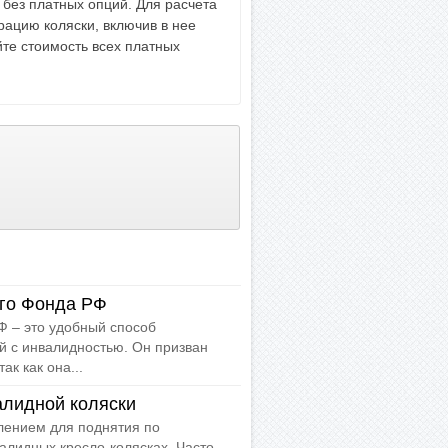
. без платных опций. Для расчета
рацию коляски, включив в нее
те стоимость всех платных
го Фонда РФ
 – это удобный способ
й с инвалидностью. Он призван
ак как она...
алидной коляски
ением для поднятия по
алидных кресло-колясках. Часто