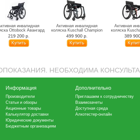
Активная инвалидная
Активная инвалидная
Активная ин
яска Ottobock Авангард
коляска Kuschall Champion
коляска Kuschal
4 (DV, DS)
(от 7,7 
219 200 р.
499 900 р.
389 900
ПОКАЗАНИЯ. НЕОБХОДИМА КОНСУЛЬТ
Информация
Дополнительно
Производители
Приглашаем к сотрудничеству
Статьи и обзоры
Взаимозачеты
Акционные товары
Доступная среда
Калькулятор доставки
Алкотестер-онлайн
Юридические документы
Бюджетным организациям