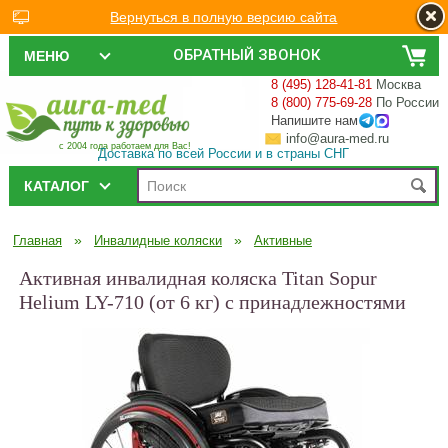
Вернуться в полную версию сайта
ОБРАТНЫЙ ЗВОНОК
МЕНЮ
8 (495) 128-41-81
Москва
8 (800) 775-69-28
По России
Напишите нам
info@aura-med.ru
с 2004 года работаем для Вас!
Доставка по всей России и в страны СНГ
КАТАЛОГ
»
»
Главная
Инвалидные коляски
Активные
Активная инвалидная коляска Titan Sopur
Helium LY-710 (от 6 кг) с принадлежностями