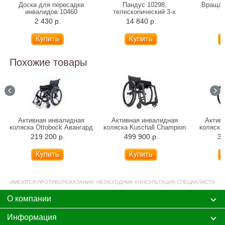
Доска для пересадки
Пандус 10298,
Вращаю
инвалидов 10460
телескопический 3-х
B
секционный, 150 см
2 430 р.
14 840 р.
1
Похожие товары
Активная инвалидная
Активная инвалидная
Актив
коляска Ottobock Авангард
коляска Kuschall Champion
коляска 
4 (DV, DS)
219 200 р.
499 900 р.
38
ИМЕЮТСЯ ПРОТИВОПОКАЗАНИЯ. НЕОБХОДИМА КОНСУЛЬТАЦИЯ СПЕЦИАЛИСТА
О компании
Информация