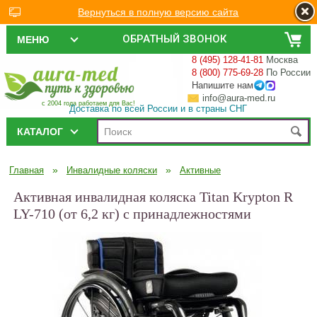
Вернуться в полную версию сайта
ОБРАТНЫЙ ЗВОНОК
МЕНЮ
8 (495) 128-41-81
Москва
8 (800) 775-69-28
По России
Напишите нам
info@aura-med.ru
с 2004 года работаем для Вас!
Доставка по всей России и в страны СНГ
КАТАЛОГ
»
»
Главная
Инвалидные коляски
Активные
Активная инвалидная коляска Titan Krypton R
LY-710 (от 6,2 кг) с принадлежностями