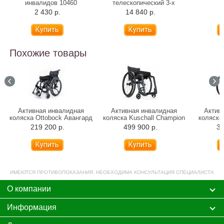
инвалидов 10460
телескопический 3-х
B
секционный, 150 см
2 430 р.
14 840 р.
1
Похожие товары
Активная инвалидная
Активная инвалидная
Актив
коляска Ottobock Авангард
коляска Kuschall Champion
коляска 
4 (DV, DS)
219 200 р.
499 900 р.
38
ИМЕЮТСЯ ПРОТИВОПОКАЗАНИЯ. НЕОБХОДИМА КОНСУЛЬТАЦИЯ СПЕЦИАЛИСТА
О компании
Информация