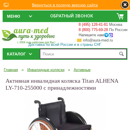
Вернуться в полную версию сайта
ОБРАТНЫЙ ЗВОНОК
МЕНЮ
8 (495) 128-41-81
Москва
8 (800) 775-69-28
По России
Напишите нам
info@aura-med.ru
с 2004 года работаем для Вас!
Доставка по всей России и в страны СНГ
КАТАЛОГ
»
»
Главная
Инвалидные коляски
Активные
Активная инвалидная коляска Titan ALHENA
LY-710-255000 с принадлежностями