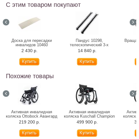
С этим товаром покупают
Доска для пересадки
Пандус 10298,
Вращаю
инвалидов 10460
телескопический 3-х
B
секционный, 150 см
2 430 р.
14 840 р.
1
Похожие товары
Активная инвалидная
Активная инвалидная
Актив
коляска Ottobock Авангард
коляска Kuschall Champion
коляска 
4 (DV, DS)
219 200 р.
499 900 р.
38