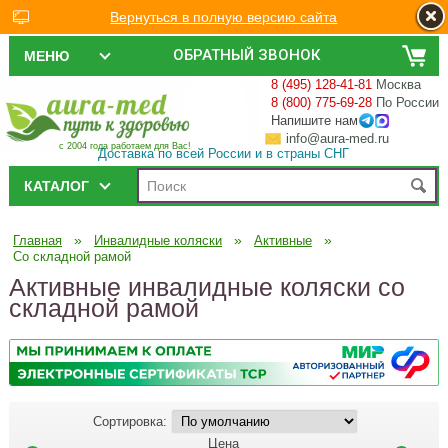
Вернуться в полную версию сайта
ОБРАТНЫЙ ЗВОНОК
МЕНЮ
8 (495) 128-41-81
Москва
8 (800) 775-69-28
По России
Напишите нам
info@aura-med.ru
с 2004 года работаем для Вас!
Доставка по всей России и в страны СНГ
КАТАЛОГ
»
»
»
Главная
Инвалидные коляски
Активные
Со складной рамой
Активные инвалидные коляски со
складной рамой
Сортировка:
Цена