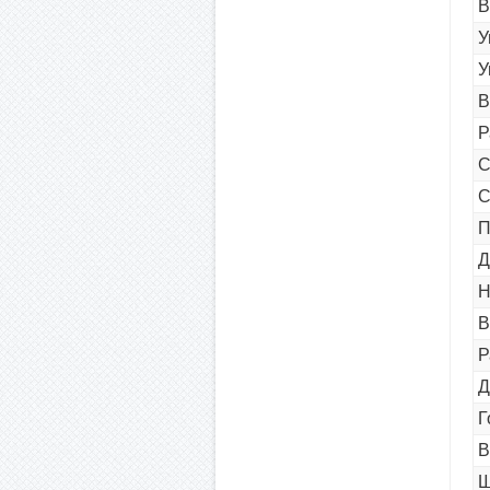
В
У
У
В
Р
С
С
П
Д
Н
В
Р
Д
Г
В
Ш