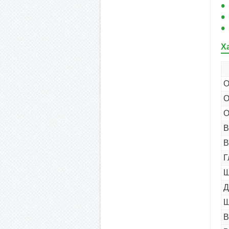
Х
О
О
О
В
В
Г
Ш
Д
Ш
В