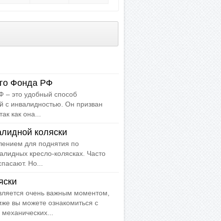
го Фонда РФ
 – это удобный способ
й с инвалидностью. Он призван
ак как она...
алидной коляски
ением для поднятия по
алидных кресло-колясках. Часто
пасают. Но...
яски
вляется очень важным моментом,
же вы можете ознакомиться с
механических...