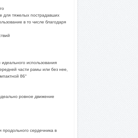
го
ле для тяжелых пострадавших
льзование в то числе благодаря
ствий
я идеального использования
ередней части рамы или без нее,
омпактной 86°
 идеально ровное движение
я
и продольного сердечника в