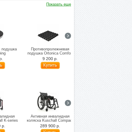
Показать еще
 подушка
Противопролежневая
Поручни для туалета
ing
подушка Ortonica Comfort
Мега-Оптим SC 708
р.
9 200 р.
6 000 р.
валидная
Активная инвалидная
Активная инвалидная
l K-series
коляска Kuschall Compact
коляска Kuschall KSL (от 7
кг)
кг)
 р.
289 900 р.
619 900 р.