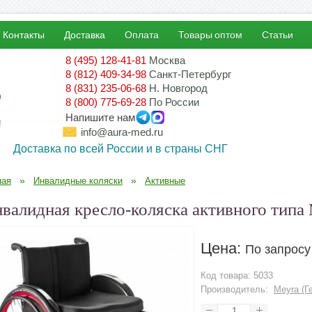
Контакты
Доставка
Оплата
Товары оптом
Статьи
8 (495) 128-41-81
Москва
8 (812) 409-34-98
Санкт-Петербург
8 (831) 235-06-68
Н. Новгород
8 (800) 775-69-28
По России
Напишите нам
!
info@aura-med.ru
Доставка по всей России и в страны СНГ
»
»
ная
Инвалидные коляски
Активные
валидная кресло-коляска активного тип
Цена:
По запросу
Код товара:
5033
Производитель:
Meyra (Г