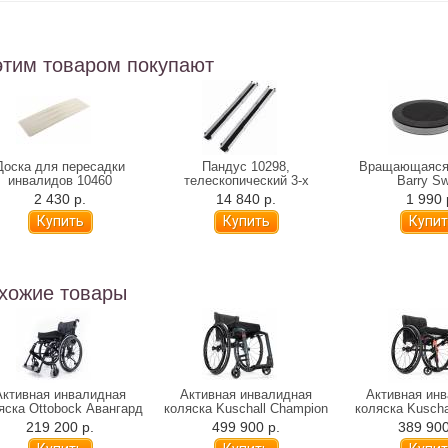
этим товаром покупают
Доска для пересадки
Пандус 10298,
Вращающаяся
инвалидов 10460
телескопический 3-х
Barry Sw
секционный, 150 см
2 430 р.
14 840 р.
1 990 
хожие товары
Активная инвалидная
Активная инвалидная
Активная ин
яска Ottobock Авангард
коляска Kuschall Champion
коляска Kuschal
4 (DV, DS)
(от 7,7 
219 200 р.
499 900 р.
389 900