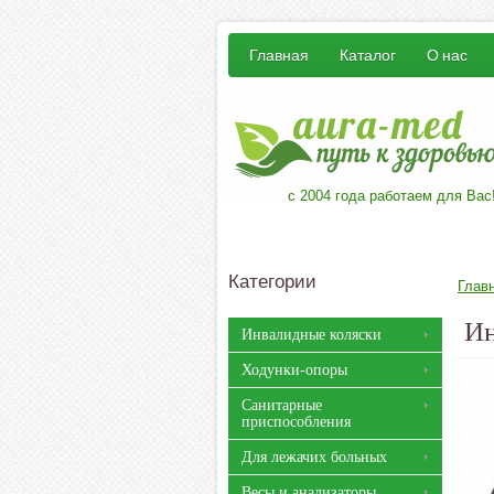
Главная
Каталог
О нас
с 2004 года работаем для Вас
Категории
Глав
Ин
Инвалидные коляски
Ходунки-опоры
Санитарные
приспособления
Для лежачих больных
Весы и анализаторы