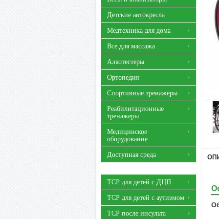
Детские автокресла
Медтехника для дома
Все для массажа
Алкотестеры
Ортопедия
Спортивные тренажеры
Реабилитационные
тренажеры
Медицинское
оборудование
Доступная среда
ОП
ТСР для детей с ДЦП
О
ТСР для детей с аутизмом
О
ТСР после инсульта