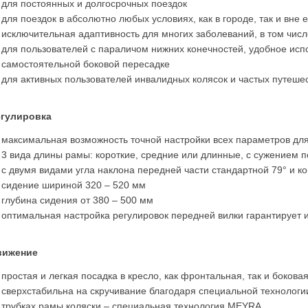
для постоянных и долгосрочных поездок
для поездок в абсолютно любых условиях, как в городе, так и вне е
исключительная адаптивность для многих заболеваний, в том чис
для пользователей с параличом нижних конечностей, удобное испо
самостоятельной боковой пересадке
для активных пользователей инвалидных колясок и частых путеше
егулировка
максимальная возможность точной настройки всех параметров дл
3 вида длины рамы: короткие, средние или длинные, с сужением п
с двумя видами угла наклона передней части стандартной 79° и к
сидение шириной 320 – 520 мм
глубина сидения от 380 – 500 мм
оптимальная настройка регулировок передней вилки гарантирует
вижение
простая и легкая посадка в кресло, как фронтальная, так и бокова
сверхстабильна на скручивание благодаря специальной технологи
трубках рамы коляски – специальная технология MEYRA