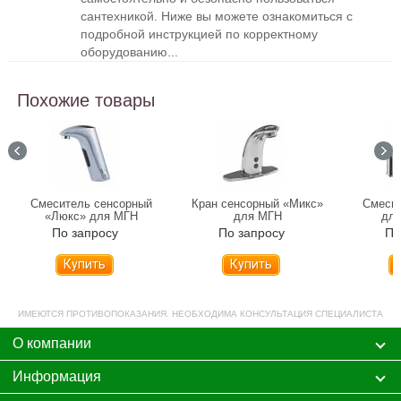
сантехникой. Ниже вы можете ознакомиться с
подробной инструкцией по корректному
оборудованию...
Похожие товары
Смеситель сенсорный
Кран сенсорный «Микс»
Смесит
«Люкс» для МГН
для МГН
дли
По запросу
По запросу
По
Купить
Купить
ИМЕЮТСЯ ПРОТИВОПОКАЗАНИЯ. НЕОБХОДИМА КОНСУЛЬТАЦИЯ СПЕЦИАЛИСТА
О компании
Информация