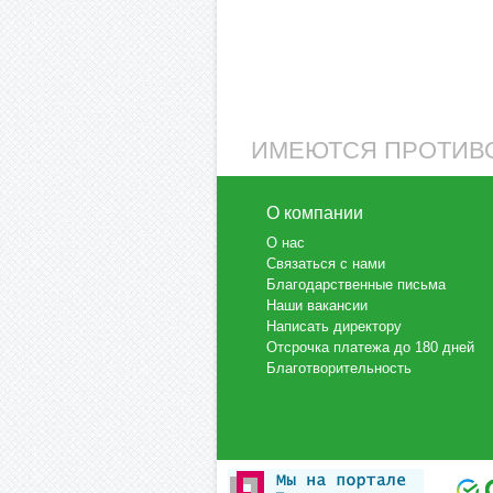
"Фаворит"
По запросу
По запросу
Купить
Купить
ИМЕЮТСЯ ПРОТИВО
О компании
О нас
Связаться с нами
Благодарственные письма
Наши вакансии
Написать директору
Отсрочка платежа до 180 дней
Благотворительность