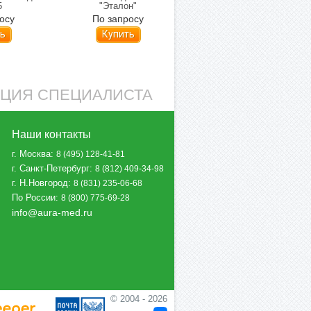
5
"Эталон"
550
осу
По запросу
По запросу
ь
Купить
Купить
АЦИЯ СПЕЦИАЛИСТА
Наши контакты
г. Москва
:
8 (495) 128-41-81
г. Санкт-Петербург
:
8 (812) 409-34-98
г. Н.Новгород
:
8 (831) 235-06-68
По России
:
8 (800) 775-69-28
info@aura-med.ru
© 2004 - 2026