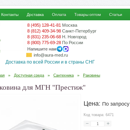
Контакты
Доставка
Оплата
Товары оптом
Статьи
8 (495) 128-41-81
Москва
8 (812) 409-34-98
Санкт-Петербург
8 (831) 235-06-68
Н. Новгород
8 (800) 775-69-28
По России
Напишите нам
!
info@aura-med.ru
Доставка по всей России и в страны СНГ
»
»
»
ная
Доступная среда
Сантехника
Раковины
ковина для МГН "Престиж"
Цена:
По запросу
Код товара:
6471