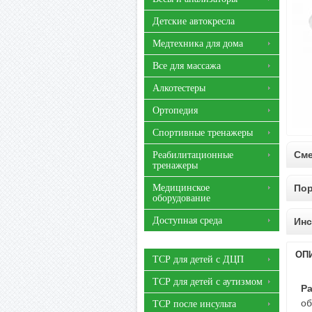
Детские автокресла
Медтехника для дома
Все для массажа
Алкотестеры
Ортопедия
Спортивные тренажеры
Сме
Реабилитационные
тренажеры
Медицинское
По
оборудование
Доступная среда
Инс
ОП
ТСР для детей с ДЦП
ТСР для детей с аутизмом
Р
об
ТСР после инсульта