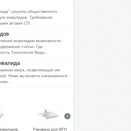
реда" санузлы общественного
ля инвалидов. Требования
ми актами СП...
идов
ечения инвалидам возможности
одержание статьи: Где
ость Технологии Виды...
инвалида
 важная мера, позволяющая им
кой. Ниже вы можете ознакомиться
нию...
инвалидов
Раковина для МГН
Раковина DSTRANA 640 х