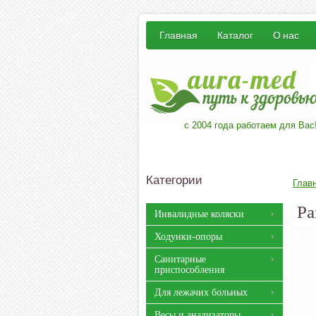
Главная
Каталог
О нас
с 2004 года работаем для Вас
Категории
Глав
Ра
Инвалидные коляски
Ходунки-опоры
Санитарные
приспособления
Для лежачих больных
Весы и анализаторы