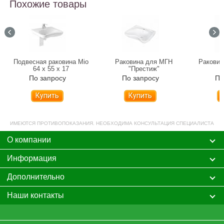
Похожие товары
Подвесная раковина Mio
Раковина для МГН
Раковин
64 х 55 х 17
"Престиж"
По запросу
По запросу
По
Купить
Купить
ИМЕЮТСЯ ПРОТИВОПОКАЗАНИЯ. НЕОБХОДИМА КОНСУЛЬТАЦИЯ СПЕЦИАЛИСТА
О компании
Информация
Дополнительно
Наши контакты